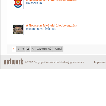
Halászi klub
A Nótasztár felvételei
(blogbejegyzés)
Mosonmagyaróvár klub
1
2
3
4
5
következő
utolsó
© 2007 Copyright Network.hu Minden jog fenntartva.
Impress