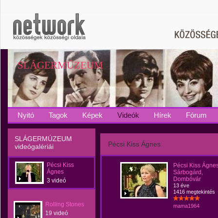
SLÁGERMÚZEUM
Nyitó
Tagok
Képek
Videók
Hírek
Fórum
SLÁGERMÚZEUM
Pécsi Kiss Ágnes
videógalériái
Pécsi Kiss
Pécsi Kiss Ágnes
Ágnes
Sárbogárd,
Dombóvár
3 videó
13 éve
1416 megtekintés
Rolling Stones
mama1964
19 videó