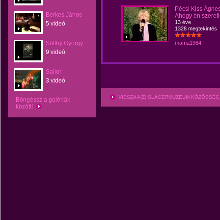
Pécsi Kiss Ágnes
Berkes János
Ahogy én szeret
13 éve
5 videó
1328 megtekintés
Solthy György
mama1964
9 videó
Sailor
3 videó
VISSZA A(Z) SLÁGERMÚZEUM KÖZÖSSÉG
Böngéssz a galériák
között!