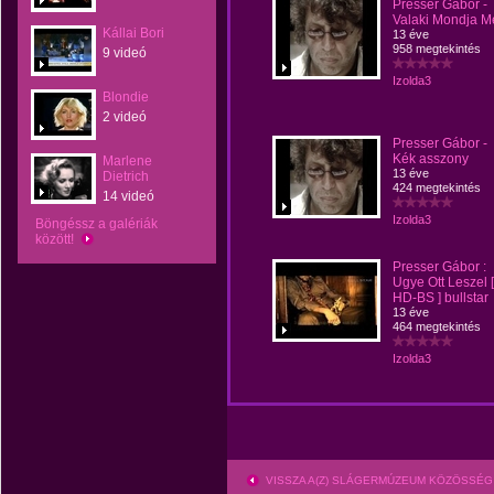
Presser Gábor -
Valaki Mondja M
Kállai Bori
13 éve
958 megtekintés
9 videó
Izolda3
Blondie
2 videó
Presser Gábor -
Kék asszony
Marlene
13 éve
Dietrich
424 megtekintés
14 videó
Izolda3
Böngéssz a galériák
között!
Presser Gábor :
Ugye Ott Leszel [
HD-BS ] bullstar
13 éve
464 megtekintés
Izolda3
VISSZA A(Z) SLÁGERMÚZEUM KÖZÖSSÉG