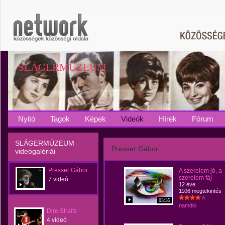
SLÁGERMÚZEUM
Nyitó
Tagok
Képek
Videók
Hírek
Fórum
SLÁGERMÚZEUM
Presser Gábor
videógalériái
Presser Gábor
A szerelem jó, a
szerelem fáj
7 videó
12 éve
1106 megtekintés
03:35
namdlo
Dire Straits
4 videó