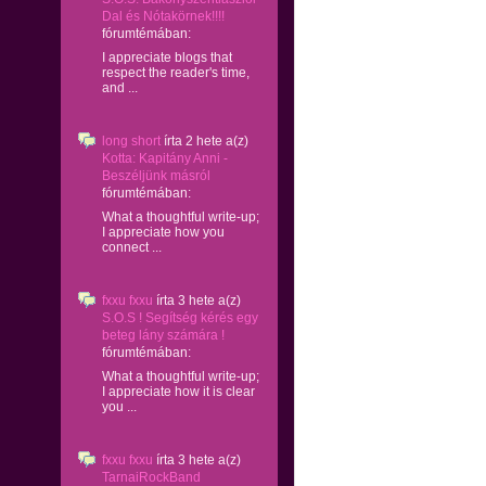
Dal és Nótakörnek!!!!
fórumtémában:
I appreciate blogs that
respect the reader's time,
and ...
long short
írta
2 hete
a(z)
Kotta: Kapitány Anni -
Beszéljünk másról
fórumtémában:
What a thoughtful write-up;
I appreciate how you
connect ...
fxxu fxxu
írta
3 hete
a(z)
S.O.S ! Segítség kérés egy
beteg lány számára !
fórumtémában:
What a thoughtful write-up;
I appreciate how it is clear
you ...
fxxu fxxu
írta
3 hete
a(z)
TarnaiRockBand