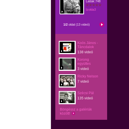
Látták:748
Izolda3
1/2
oldal (13 videó)
Koós János -
Táncdalok
138 videó
Korong
együttes
3 videó
Ricky Nelson
7 videó
Szécsi Pál
135 videó
Böngéssz a galériák
között!