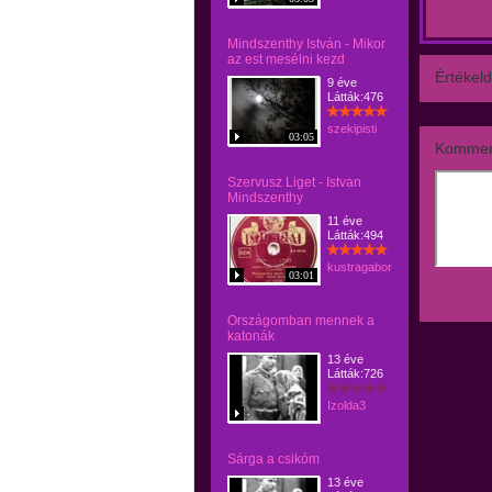
Mindszenthy István - Mikor
az est mesélni kezd
Értékeld
9 éve
Látták:476
szekipisti
03:05
Kommen
Szervusz Liget - Istvan
Mindszenthy
11 éve
Látták:494
kustragabor
03:01
Országomban mennek a
katonák
13 éve
Látták:726
Izolda3
Sárga a csikóm
13 éve