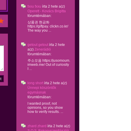
fxxu fxxu
írta
2 hete
a(z)
Operett - Kovács Brigitta
fórumtémában:
상품권 현금화
https://giftpay. clickn.co.kr/
The way you ...
getout getout
írta
2 hete
a(z)
Zenerádió
fórumtémában:
주소모음 https://jusomoum.
imweb.me/ Out of curiosity
I ...
long short
írta
2 hete
a(z)
Ünnepi köszöntők
egymásnak
fórumtémában:
I wanted proof, not
opinions, so you show
how to verify results. ...
zhard zhard
írta
2 hete
a(z)
S.O.S. Bakonyszentlászlói