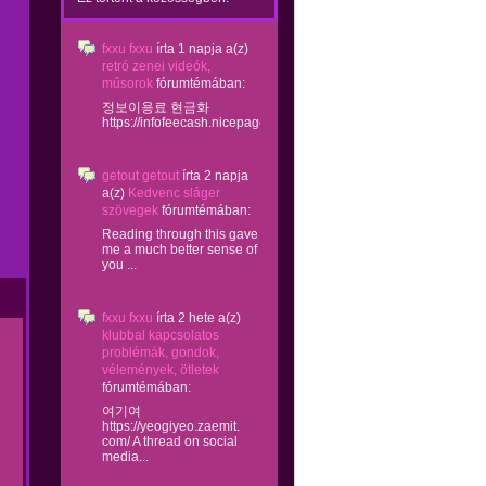
fxxu fxxu
írta
1 napja
a(z)
retró zenei videók,
műsorok
fórumtémában:
정보이용료 현금화
https://infofeecash.nicepage...
getout getout
írta
2 napja
a(z)
Kedvenc sláger
szövegek
fórumtémában:
Reading through this gave
me a much better sense of
you ...
fxxu fxxu
írta
2 hete
a(z)
klubbal kapcsolatos
problémák, gondok,
vélemények, ötletek
fórumtémában:
여기여
https://yeogiyeo.zaemit.
com/ A thread on social
media...