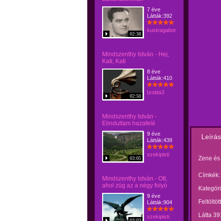
7 éve
Látták:392
kustragabor
02:38
Mindszenthy István - Hej,
Kati, Kati
8 éve
Látták:410
Izolda3
02:50
Mindszenthy István -
Elindultam hazafelé
9 éve
Leírás
Látták:439
szekipisti
Zene és 
03:05
Címkék:
Mindszenthy István - Ott,
ahol zúg az a négy folyó
Kategóri
9 éve
Feltöltöt
Látták:904
Látta 39
szekipisti
03:03