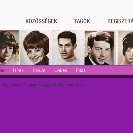
ók
Hírek
Fórum
Linkek
Friss
nthy István - Nincsen szíjja a bakancsomnak