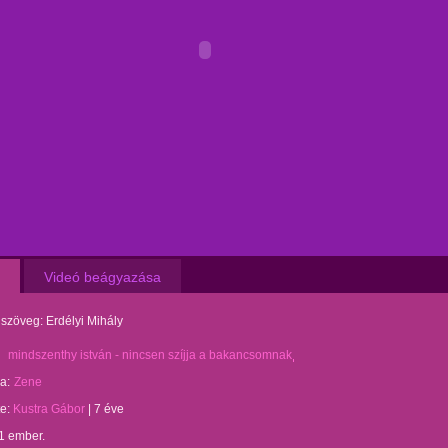
Videó beágyazása
szöveg: Erdélyi Mihály
mindszenthy istván - nincsen szíjja a bakancsomnak
a:
Zene
te:
Kustra Gábor
|
7 éve
1 ember.