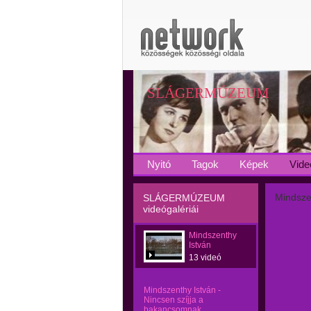
SLÁGERMÚZEUM
Nyitó
Tagok
Képek
Vide
Mindsze
SLÁGERMÚZEUM
videógalériái
Mindszenthy
István
13 videó
Mindszenthy István -
Nincsen szíjja a
bakancsomnak