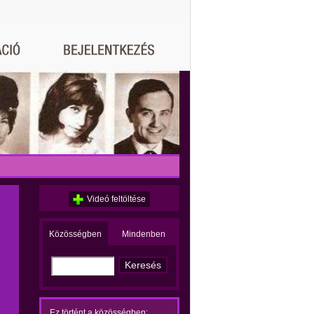
Videó feltöltése
Közösségben
Mindenben
Ez történt a közösségben: