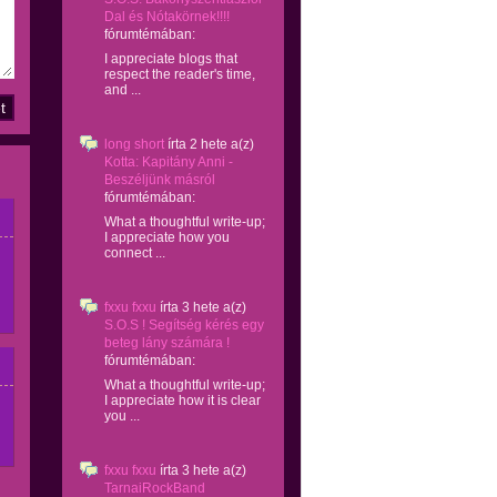
Dal és Nótakörnek!!!!
fórumtémában:
I appreciate blogs that
respect the reader's time,
and ...
long short
írta
2 hete
a(z)
Kotta: Kapitány Anni -
Beszéljünk másról
fórumtémában:
What a thoughtful write-up;
I appreciate how you
connect ...
fxxu fxxu
írta
3 hete
a(z)
S.O.S ! Segítség kérés egy
beteg lány számára !
fórumtémában:
What a thoughtful write-up;
I appreciate how it is clear
you ...
fxxu fxxu
írta
3 hete
a(z)
TarnaiRockBand