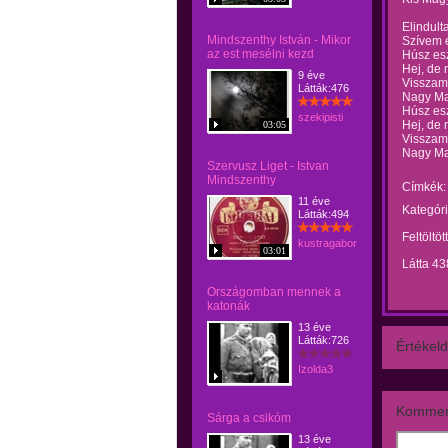
Elindult
Mindszenthy István - Mikor
Szívem e
az est mesélni kezd
Húsz es
Hej, de 
9 éve
Visszam
Látták:476
Nagy Ma
Húsz es
szekipisti
Hej, de 
03:05
Visszam
Nagy Ma
Szervusz Liget - Istvan
Mindszenthy
Címkék:
11 éve
Kategóri
Látták:494
Feltöltöt
kustragabor
03:01
Látta 43
Országomban mennek a
katonák
13 éve
Látták:726
Értékeld
Izolda3
Kommen
Sárga a csikóm
13 éve