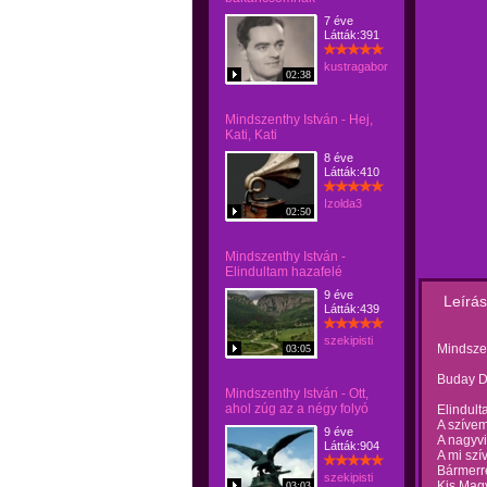
7 éve
Látták:391
kustragabor
02:38
Mindszenthy István - Hej,
Kati, Kati
8 éve
Látták:410
Izolda3
02:50
Mindszenthy István -
Elindultam hazafelé
9 éve
Leírás
Látták:439
szekipisti
Mindszen
03:05
Buday Dé
Mindszenthy István - Ott,
ahol zúg az a négy folyó
Elindult
A szívem
9 éve
A nagyvi
Látták:904
A mi szí
Bármerre
szekipisti
Kis Mag
03:03