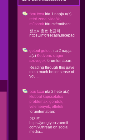
fxxu fxxu
írta
1 napja
a(z)
retró zenei videók,
műsorok
fórumtémában:
정보이용료 현금화
https://infofeecash.nicepage...
getout getout
írta
2 napja
a(z)
Kedvenc sláger
szövegek
fórumtémában:
Reading through this gave
me a much better sense of
you ...
fxxu fxxu
írta
2 hete
a(z)
klubbal kapcsolatos
problémák, gondok,
vélemények, ötletek
fórumtémában:
여기여
https://yeogiyeo.zaemit.
com/ A thread on social
media...