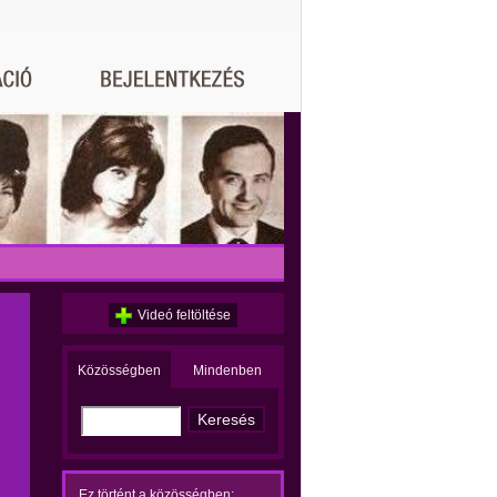
Videó feltöltése
Közösségben
Mindenben
Ez történt a közösségben: