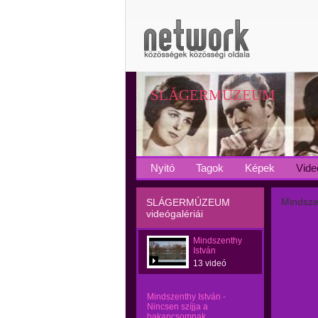
SLÁGERMÚZEUM
Nyitó
Tagok
Képek
Vide
Mindszen
SLÁGERMÚZEUM
videógalériái
Mindszenthy
István
13 videó
Mindszenthy István -
Nincsen szíjja a
bakancsomnak