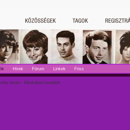
ók
Hírek
Fórum
Linkek
Friss
thy István - Elindultam hazafelé