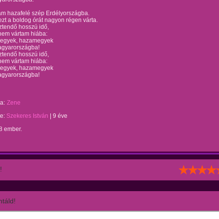
am hazafelé szép Erdélyországba.
zt a boldog órát nagyon régen várta.
ztendő hosszú idő,
nem vártam hiába:
egyek, hazamegyek
gyarországba!
ztendő hosszú idő,
nem vártam hiába:
egyek, hazamegyek
gyarországba!
a:
Zene
te:
Szekeres István
|
9 éve
8 ember.
!
táld!