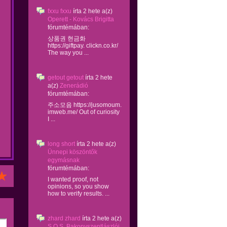
fxxu fxxu
írta
2 hete
a(z)
Operett - Kovács Brigitta
fórumtémában:
상품권 현금화
https://giftpay. clickn.co.kr/
The way you ...
getout getout
írta
2 hete
a(z)
Zenerádió
fórumtémában:
주소모음 https://jusomoum.
imweb.me/ Out of curiosity
I ...
long short
írta
2 hete
a(z)
Ünnepi köszöntők
egymásnak
fórumtémában:
I wanted proof, not
opinions, so you show
how to verify results. ...
zhard zhard
írta
2 hete
a(z)
S.O.S. Bakonyszentlászlói