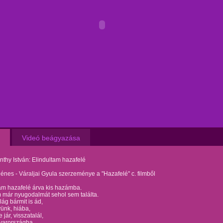
Videó beágyazása
thy István: Elindultam hazafelé
nes - Váraljai Gyula szerzeménye a "Hazafelé" c. filmből
am hazafelé árva kis hazámba.
 már nyugodalmát sehol sem találta.
lág bármit is ád,
vünk, hiába,
 jár, visszatalál,
yarországba.