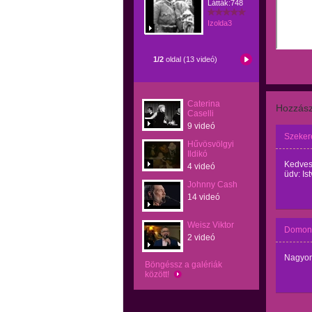
Látták:748
Izolda3
1/2
oldal (13 videó)
Caterina
Hozzász
Caselli
9 videó
Szeker
Hűvösvölgyi
Ildikó
Kedves 
4 videó
üdv: Is
Johnny Cash
14 videó
Weisz Viktor
Domonk
2 videó
Nagyon
Böngéssz a galériák
között!