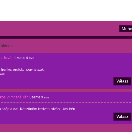
ólások
es István
üzente
9 éve
Irénke, örülök, hogy tetszik.
tván
Válasz
os Vilmosné Irén
üzente
9 éve
 szép a dal. Köszönöm kedves István. Üdv Irén
Válasz