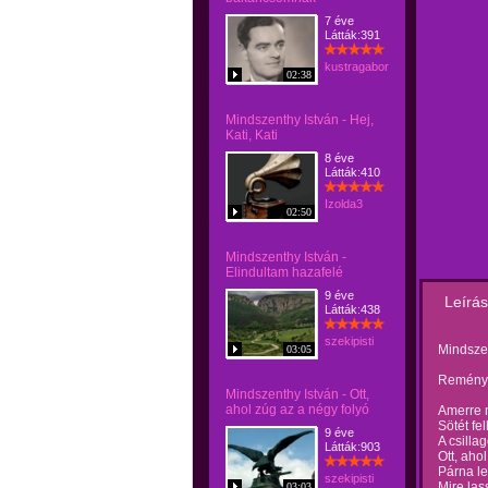
7 éve
Látták:391
kustragabor
02:38
Mindszenthy István - Hej,
Kati, Kati
8 éve
Látták:410
Izolda3
02:50
Mindszenthy István -
Elindultam hazafelé
9 éve
Leírás
Látták:438
szekipisti
Mindszen
03:05
Reményi
Mindszenthy István - Ott,
ahol zúg az a négy folyó
Amerre m
Sötét fe
9 éve
A csilla
Látták:903
Ott, aho
Párna le
szekipisti
Mire las
03:03