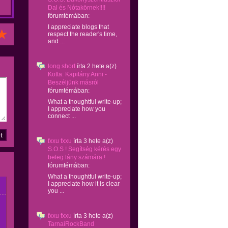
Dal és Nótakörnek!!!!
fórumtémában:
I appreciate blogs that
respect the reader's time,
and ...
long short
írta
2 hete
a(z)
Kotta: Kapitány Anni -
Beszéljünk másról
fórumtémában:
What a thoughtful write-up;
I appreciate how you
connect ...
fxxu fxxu
írta
3 hete
a(z)
S.O.S ! Segítség kérés egy
beteg lány számára !
fórumtémában:
What a thoughtful write-up;
I appreciate how it is clear
you ...
fxxu fxxu
írta
3 hete
a(z)
TarnaiRockBand