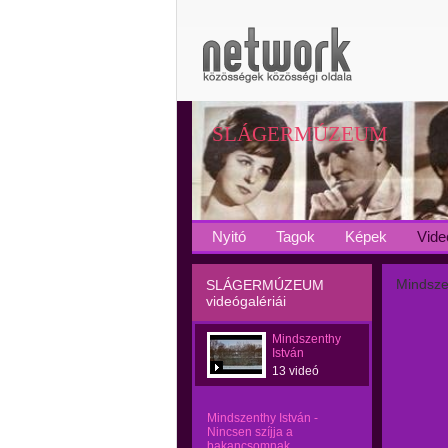
SLÁGERMÚZEUM
Nyitó
Tagok
Képek
Vide
Mindszen
SLÁGERMÚZEUM
videógalériái
Mindszenthy
István
13 videó
Mindszenthy István -
Nincsen szíjja a
bakancsomnak