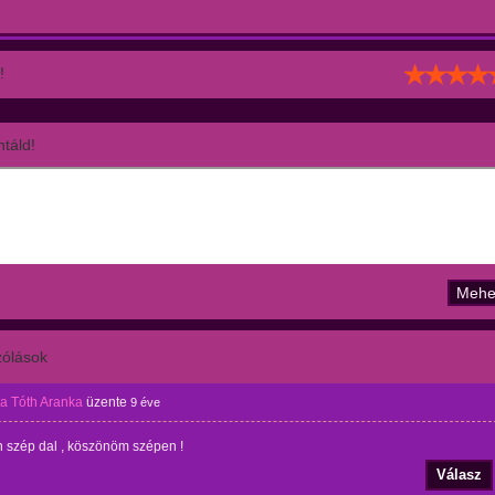
!
táld!
ólások
a Tóth Aranka
üzente
9 éve
 szép dal , köszönöm szépen !
Válasz