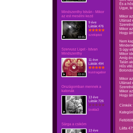
És a hő
Ugye, te
Mindszenthy István - Mikor
az est mesélni kezd
Mikor az
Utánad 
9 éve
Szeretné
Látták:476
Mikor az
Hogy ál
szekipisti
03:05
Nem kapt
Mindenki
Szervusz Liget - Istvan
S úgy e
Mindszenthy
Mikor id
Amíg én
11 éve
Talán ak
Látták:494
Hős vité
Bolondos
kustragabor
03:01
Mikor az
Utánad 
Országomban mennek a
Szeretné
katonák
Mikor az
Hogy ál
13 éve
Látták:726
Címkék:
Izolda3
Kategóri
Feltöltöt
Sárga a csikóm
Látta 47
13 éve