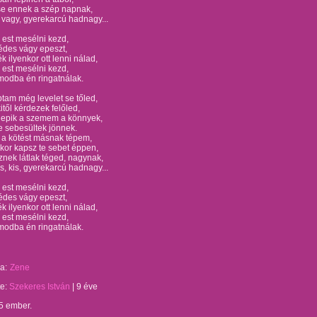
se ennek a szép napnak,
 vagy, gyerekarcú hadnagy...
 est mesélni kezd,
édes vágy epeszt,
k ilyenkor ott lenni nálad,
 est mesélni kezd,
modba én ringatnálak.
am még levelet se tőled,
től kérdezek felőled,
llepik a szemem a könnyek,
e sebesültek jönnek.
 a kötést másnak tépem,
kor kapsz te sebet éppen,
znek látlak téged, nagynak,
, kis, gyerekarcú hadnagy...
 est mesélni kezd,
édes vágy epeszt,
k ilyenkor ott lenni nálad,
 est mesélni kezd,
modba én ringatnálak.
a:
Zene
te:
Szekeres István
|
9 éve
5 ember.