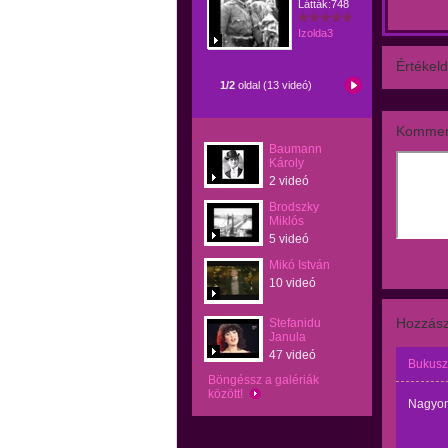
Látták:748
Izolda3
Értékeld
1/2
oldal (13 videó)
Kommen
Baumann
Károly
2 videó
Brodszky
Miklós
5 videó
Mikó István
10 videó
Hozzász
Stefanidu
Janula
47 videó
Bukusz
Böngéssz a galériák
között!
Nagyon