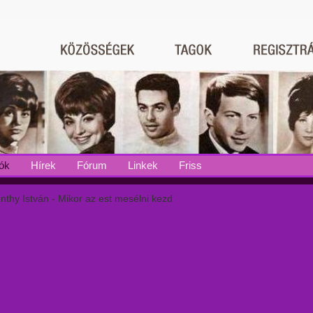
ók
Hírek
Fórum
Linkek
Friss
thy István - Mikor az est mesélni kezd