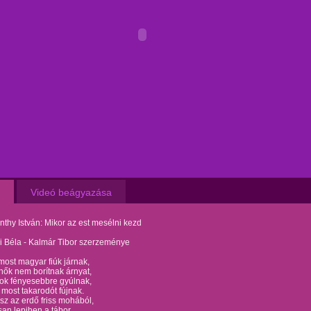
Videó beágyazása
thy István: Mikor az est mesélni kezd
 Béla - Kalmár Tibor szerzeménye
ost magyar fiúk járnak,
lhők nem borítnak árnyat,
gok fényesebbre gyúlnak,
l most takarodót fújnak.
sz az erdő friss mohából,
san lepihen a tábor,