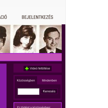
Videó feltöltése
Közösségben
Mindenben
Ez történt a közösségben: