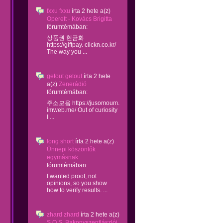
fxxu fxxu
írta
2 hete
a(z)
Operett - Kovács Brigitta
fórumtémában:
상품권 현금화
https://giftpay. clickn.co.kr/
The way you ...
getout getout
írta
2 hete
a(z)
Zenerádió
fórumtémában:
주소모음 https://jusomoum.
imweb.me/ Out of curiosity
I ...
long short
írta
2 hete
a(z)
Ünnepi köszöntők
egymásnak
fórumtémában:
I wanted proof, not
opinions, so you show
how to verify results. ...
zhard zhard
írta
2 hete
a(z)
S.O.S. Bakonyszentlászlói