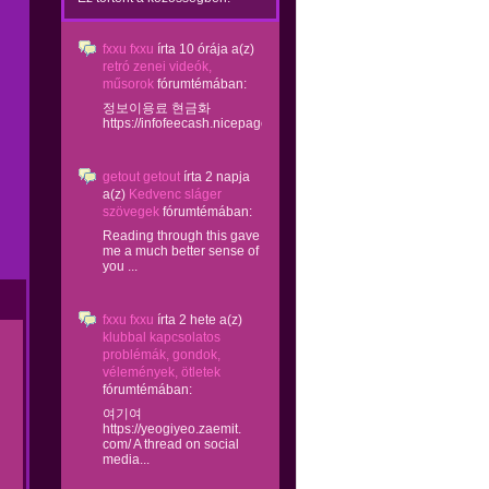
fxxu fxxu
írta
10 órája
a(z)
retró zenei videók,
műsorok
fórumtémában:
정보이용료 현금화
https://infofeecash.nicepage...
getout getout
írta
2 napja
a(z)
Kedvenc sláger
szövegek
fórumtémában:
Reading through this gave
me a much better sense of
you ...
fxxu fxxu
írta
2 hete
a(z)
klubbal kapcsolatos
problémák, gondok,
vélemények, ötletek
fórumtémában:
여기여
https://yeogiyeo.zaemit.
com/ A thread on social
media...