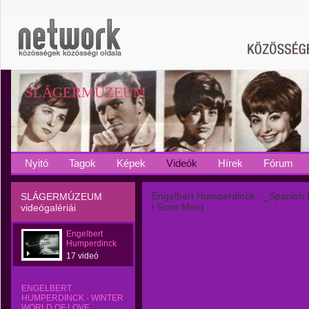
SLÁGERMÚZEUM
Nyitó
Tagok
Képek
Videók
Hírek
Fórum
Engelbert Humperdinck - _Spanish 
SLÁGERMÚZEUM
i Scott Moir)
videógalériái
Engelbert
Humperdinck
17 videó
ENGELBERT
HUMPERDINCK - WINTER
WORLD OF LOVE