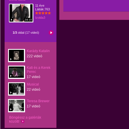
11 éve
Látták:763
Izolda3
04:19
1/3
oldal (17 videó)
Karády Katalin
222 videó
Kati és a Kerek
Perec
17 videó
Musical
22 videó
Teresa Brewer
17 videó
Böngéssz a galériák
között!