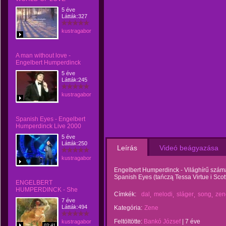
5 éve
Látták:327
kustragabor
A man without love -
Engelbert Humperdinck
5 éve
Látták:245
kustragabor
Spanish Eyes - Engelbert
Humperdinck Live 2000
5 éve
Látták:250
Leírás
Videó beágyazása
kustragabor
Engelbert Humperdinck - Világhírű száma,
Spanish Eyes (tańczą Tessa Virtue i Scot
ENGELBERT
HUMPERDINCK - She
Címkék:
dal
melodi
sláger
song
zen
7 éve
Látták:494
Kategória:
Zene
Feltöltötte:
Bankó József
|
7 éve
kustragabor
03:41