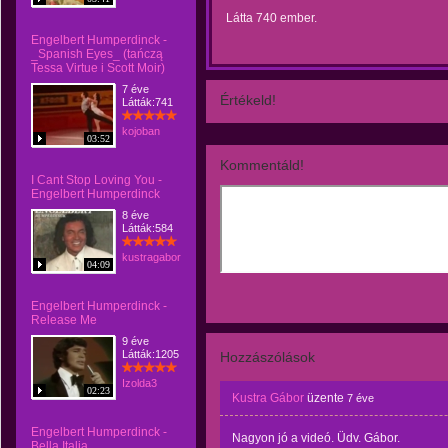
Látta 740 ember.
Engelbert Humperdinck -
_Spanish Eyes_ (tańczą
Tessa Virtue i Scott Moir)
7 éve
Értékeld!
Látták:741
kojoban
03:52
Kommentáld!
I Cant Stop Loving You -
Engelbert Humperdinck
8 éve
Látták:584
kustragabor
04:09
Engelbert Humperdinck -
Release Me
9 éve
Látták:1205
Hozzászólások
Izolda3
02:23
Kustra Gábor
üzente
7 éve
Engelbert Humperdinck -
Nagyon jó a videó. Üdv. Gábor.
Bella Italia