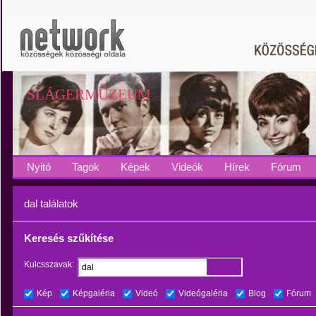
SLÁGERMÚZEUM
Nyitó
Tagok
Képek
Videók
Hírek
Fórum
dal találatok
Keresés szűkítése
Kulcsszavak:
Kép
Képgaléria
Videó
Videógaléria
Blog
Fórum