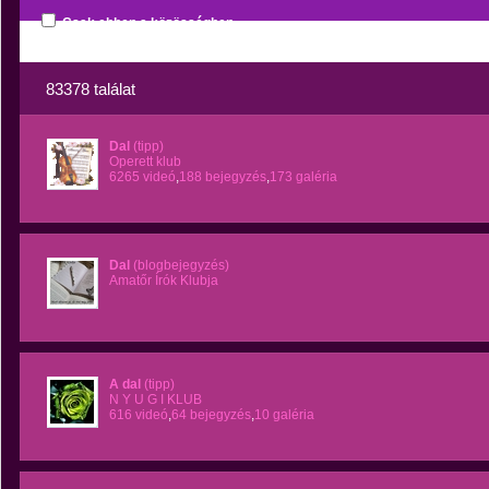
Csak ebben a közösségben
83378 találat
Dal
(tipp)
Operett klub
6265 videó
,
188 bejegyzés
,
173 galéria
Dal
(blogbejegyzés)
Amatőr Írók Klubja
A dal
(tipp)
N Y U G I KLUB
616 videó
,
64 bejegyzés
,
10 galéria