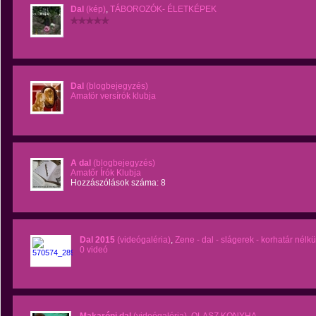
Dal
(kép)
,
TÁBOROZÓK- ÉLETKÉPEK
Dal
(blogbejegyzés)
Amatör versírók klubja
A dal
(blogbejegyzés)
Amatőr Írók Klubja
Hozzászólások száma: 8
Dal 2015
(videógaléria)
,
Zene - dal - slágerek - korhatár nélkü
0 videó