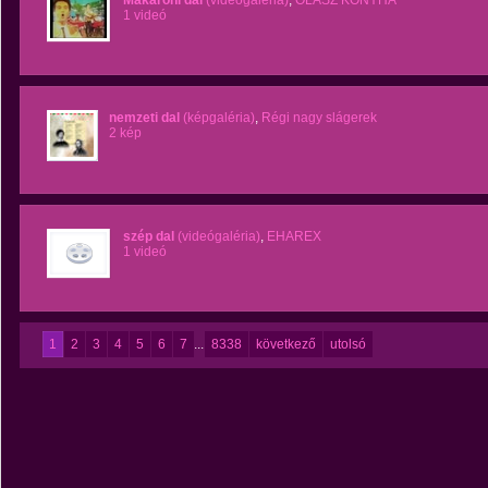
Makaróni dal
(videógaléria)
,
OLASZ KONYHA
1 videó
nemzeti dal
(képgaléria)
,
Régi nagy slágerek
2 kép
szép dal
(videógaléria)
,
EHAREX
1 videó
1
2
3
4
5
6
7
...
8338
következő
utolsó