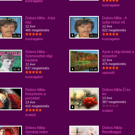
kustragabor
kustragabor
Dobos Attila - A kis
Dobos Attila - A
ház
szép-rossz nő
12 éve
12 éve
465 megtekintés
622 megtekintés
03:34
03:51
kustragabor
kustragabor
Dobos Attila -
Azok a régi kövek a
Szervusztok régi
vizparton
barátok
12 éve
475 megtekintés
12 éve
837 megtekintés
02:40
03:00
vpista46
kustragabor
Dobos Attila-
Dobos Attila-Ő és
Köszönöm a
én
perceket
13 éve
387 megtekintés
13 éve
415 megtekintés
Izolda3
Izolda3
Dobos Attila-
Dobos Attila-
Gondolj reám
Rendhagyó