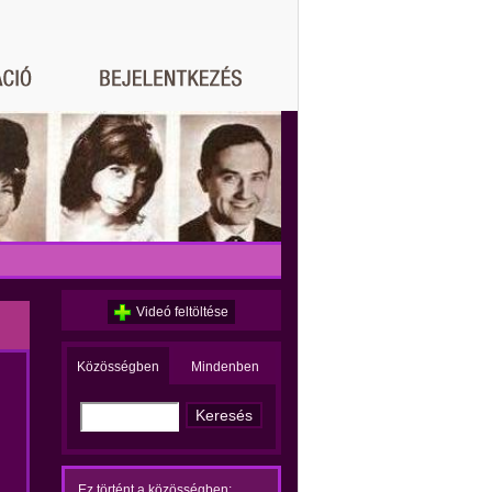
Videó feltöltése
Közösségben
Mindenben
Ez történt a közösségben: