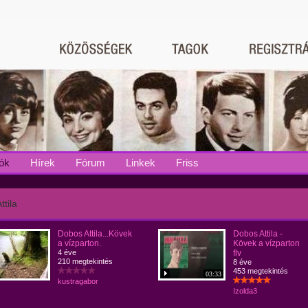
ók
Hírek
Fórum
Linkek
Friss
tila
Dobos Attila...Kövek
Dobos Attila -
a vízparton.
Kövek a vízparton
4 éve
flv
210 megtekintés
8 éve
453 megtekintés
03:33
kustragabor
Izolda3