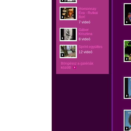
Homonnay
Éva - Rutkai
Bori
7 videó
Gábor
Krisztina
8 videó
Sprint együttes
12 videó
Böngéssz a galériák
között!