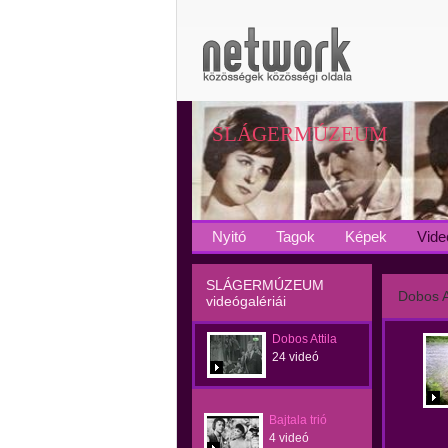
SLÁGERMÚZEUM
Nyitó
Tagok
Képek
Vide
SLÁGERMÚZEUM
Dobos At
videógalériái
Dobos Attila
24 videó
Bajtala trió
4 videó