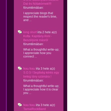
Dal és Nótakörnek!!!!
fórumtémában:
I appreciate blogs that
respect the reader's time,
and ...
long short
írta
2 hete
a(z)
Kotta: Kapitány Anni -
Beszéljünk másról
fórumtémában:
What a thoughtful write-up;
I appreciate how you
connect ...
fxxu fxxu
írta
3 hete
a(z)
S.O.S ! Segítség kérés egy
beteg lány számára !
fórumtémában:
What a thoughtful write-up;
I appreciate how it is clear
you ...
fxxu fxxu
írta
3 hete
a(z)
TarnaiRockBand