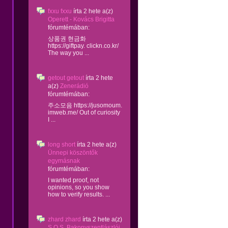
fxxu fxxu
írta
2 hete
a(z)
Operett - Kovács Brigitta
fórumtémában:
상품권 현금화
https://giftpay. clickn.co.kr/
The way you ...
getout getout
írta
2 hete
a(z)
Zenerádió
fórumtémában:
주소모음 https://jusomoum.
imweb.me/ Out of curiosity
I ...
long short
írta
2 hete
a(z)
Ünnepi köszöntők
egymásnak
fórumtémában:
I wanted proof, not
opinions, so you show
how to verify results. ...
zhard zhard
írta
2 hete
a(z)
S.O.S. Bakonyszentlászlói