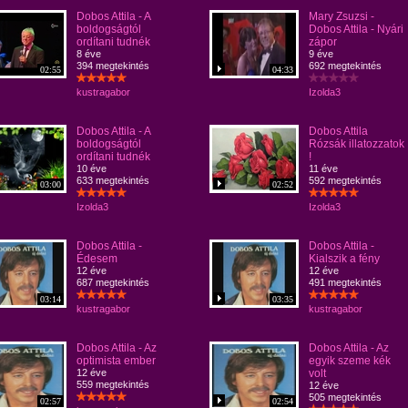
Dobos Attila - A
Mary Zsuzsi -
boldogságtól
Dobos Attila - Nyári
ordítani tudnék
zápor
8 éve
9 éve
394 megtekintés
692 megtekintés
02:55
04:33
kustragabor
Izolda3
Dobos Attila - A
Dobos Attila
boldogságtól
Rózsák illatozzatok
ordítani tudnék
!
10 éve
11 éve
633 megtekintés
592 megtekintés
03:00
02:52
Izolda3
Izolda3
Dobos Attila -
Dobos Attila -
Édesem
Kialszik a fény
12 éve
12 éve
687 megtekintés
491 megtekintés
03:14
03:35
kustragabor
kustragabor
Dobos Attila - Az
Dobos Attila - Az
optimista ember
egyik szeme kék
12 éve
volt
559 megtekintés
12 éve
505 megtekintés
02:57
02:54