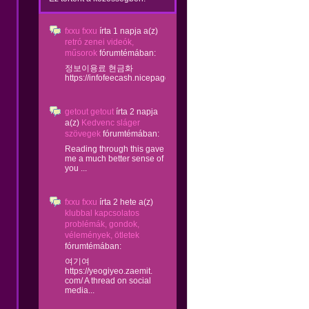
fxxu fxxu
írta
1 napja
a(z)
retró zenei videók,
műsorok
fórumtémában:
정보이용료 현금화
https://infofeecash.nicepage...
getout getout
írta
2 napja
a(z)
Kedvenc sláger
szövegek
fórumtémában:
Reading through this gave
me a much better sense of
you ...
fxxu fxxu
írta
2 hete
a(z)
klubbal kapcsolatos
problémák, gondok,
vélemények, ötletek
fórumtémában:
여기여
https://yeogiyeo.zaemit.
com/ A thread on social
media...