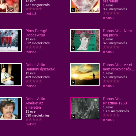
13 éve
szerelem
437 megtekintés
13 éve
390 megtekintés
Izolda3
Izolda3
Piros Pezsgő -
Dobos Attila-Nem
Dobos Attila
baj picim
13 éve
13 éve
622 megtekintés
379 megtekintés
Izolda3
Izolda3
Dobos Attila -
Dobos Attila-Az el
Balatoni éjszakák
nem csókolt csók....
13 éve
13 éve
409 megtekintés
583 megtekintés
Izolda3
Izolda3
Dobos Attila-
Dobos Attila -
Albérlet az
Krisztina-1968
emeleten
13 éve
1089 megtekintés
13 éve
390 megtekintés
Izolda3
Izolda3