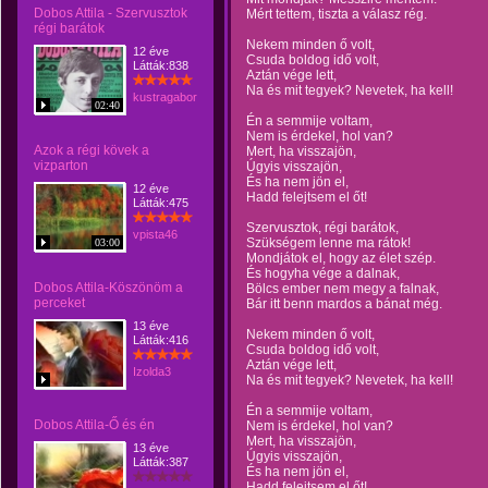
Dobos Attila - Szervusztok
Mért tettem, tiszta a válasz rég.
régi barátok
Nekem minden ő volt,
12 éve
Csuda boldog idő volt,
Látták:838
Aztán vége lett,
Na és mit tegyek? Nevetek, ha kell!
kustragabor
02:40
Én a semmije voltam,
Nem is érdekel, hol van?
Azok a régi kövek a
Mert, ha visszajön,
vizparton
Úgyis visszajön,
És ha nem jön el,
12 éve
Hadd felejtsem el őt!
Látták:475
Szervusztok, régi barátok,
vpista46
Szükségem lenne ma rátok!
03:00
Mondjátok el, hogy az élet szép.
És hogyha vége a dalnak,
Dobos Attila-Köszönöm a
Bölcs ember nem megy a falnak,
perceket
Bár itt benn mardos a bánat még.
13 éve
Nekem minden ő volt,
Látták:416
Csuda boldog idő volt,
Aztán vége lett,
Izolda3
Na és mit tegyek? Nevetek, ha kell!
Én a semmije voltam,
Dobos Attila-Ő és én
Nem is érdekel, hol van?
Mert, ha visszajön,
13 éve
Úgyis visszajön,
Látták:387
És ha nem jön el,
Hadd felejtsem el őt!