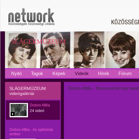
SLÁGERMÚZEUM
Nyitó
Tagok
Képek
Videók
Hírek
Fórum
Dobos Attila - Szervusztok régi bará
SLÁGERMÚZEUM
videógalériái
Dobos Attila
24 videó
Dobos Attila - Az optimista
ember