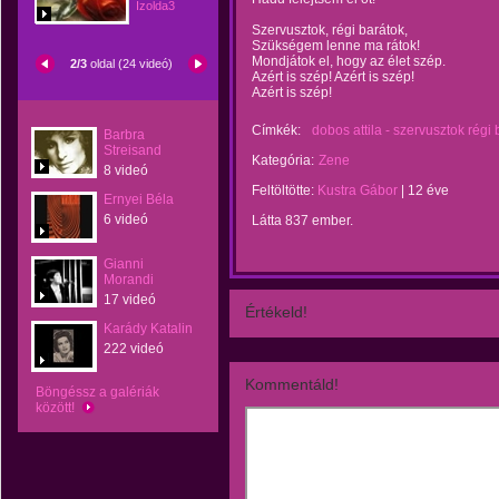
Izolda3
Szervusztok, régi barátok,
Szükségem lenne ma rátok!
Mondjátok el, hogy az élet szép.
2/3
oldal (24 videó)
Azért is szép! Azért is szép!
Azért is szép!
Címkék:
dobos attila - szervusztok régi
Barbra
Streisand
Kategória:
Zene
8 videó
Feltöltötte:
Kustra Gábor
|
12 éve
Ernyei Béla
6 videó
Látta 837 ember.
Gianni
Morandi
17 videó
Értékeld!
Karády Katalin
222 videó
Kommentáld!
Böngéssz a galériák
között!