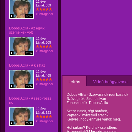
12 éve
Látták:559
kustragabor
02:57
Dobos Attila - Az egyik
szeme kék volt
12 éve
Látták:505
kustragabor
02:54
Dobos Attila - A kis ház
12 éve
Látták:465
Leírás
Videó beágyazása
kustragabor
03:34
Dobos Attila - Szervusztok régi barátok
Dobos Attila - A szép-rossz
Szövegírók: Szenes Iván
nő
Zeneszerzők: Dobos Attila
12 éve
Szervusztok, régi barátok,
Látták:623
Pajtások, nyíltszívű srácok!
Kedves, hogy ennyire vártok még.
kustragabor
03:51
Hol jártam? Kérditek csendben,
Mit mondjak? Messzire mentem.