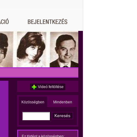
Videó feltöltése
Közösségben
Mindenben
Ez történt a közösségben: