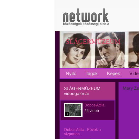
SLÁGERMÚZEUM
Nyitó
Tagok
Képek
Vide
Mary Zsu
SLÁGERMÚZEUM
videógalériái
Dobos Attila
24 videó
Dobos Attila...Kövek a
vízparton.