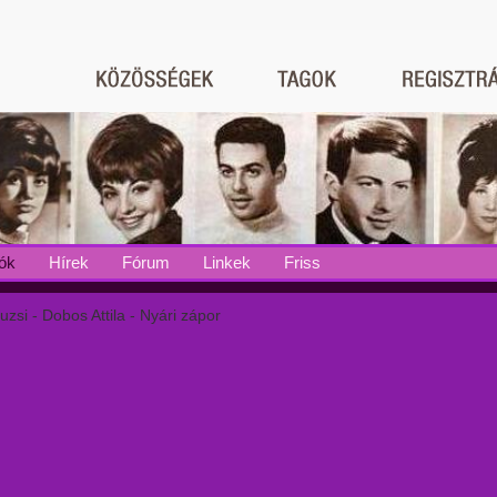
ók
Hírek
Fórum
Linkek
Friss
zsi - Dobos Attila - Nyári zápor