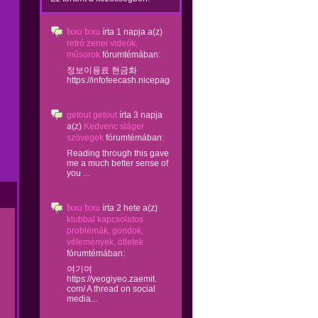
fxxu fxxu
írta
1 napja
a(z)
retró zenei videók,
műsorok
fórumtémában:
정보이용료 현금화
https://infofeecash.nicepage...
getout getout
írta
3 napja
a(z)
Kedvenc sláger
szövegek
fórumtémában:
Reading through this gave
me a much better sense of
you ...
fxxu fxxu
írta
2 hete
a(z)
klubbal kapcsolatos
problémák, gondok,
vélemények, ötletek
fórumtémában:
여기여
https://yeogiyeo.zaemit.
com/ A thread on social
media...