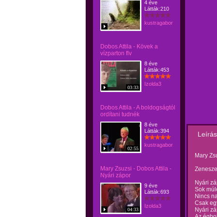
4 éve
Látták:210
kustragabor
Dobos Attila - Kövek a
vízparton flv
8 éve
Látták:453
Izolda3
03:33
Dobos Attila - A boldogságtól
ordítani tudnék
8 éve
Látták:394
Leírás
kustragabor
02:55
Mary Zsu
Mary Zsuzsi - Dobos Attila -
Zeneszer
Nyári zápor
Nyári záp
9 éve
Sok múló
Látták:693
Nincs na
Csak eg
Izolda3
Nyári zá
04:33
Az égbo