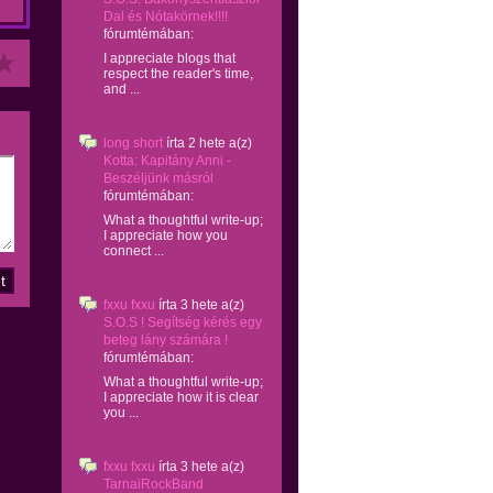
Dal és Nótakörnek!!!!
fórumtémában:
I appreciate blogs that
respect the reader's time,
and ...
long short
írta
2 hete
a(z)
Kotta: Kapitány Anni -
Beszéljünk másról
fórumtémában:
What a thoughtful write-up;
I appreciate how you
connect ...
fxxu fxxu
írta
3 hete
a(z)
S.O.S ! Segítség kérés egy
beteg lány számára !
fórumtémában:
What a thoughtful write-up;
I appreciate how it is clear
you ...
fxxu fxxu
írta
3 hete
a(z)
TarnaiRockBand