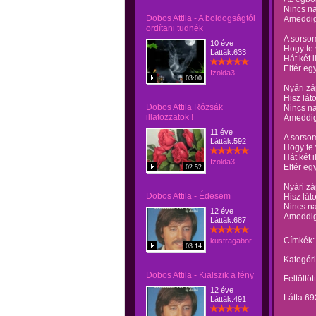
Nincs na
Dobos Attila - A boldogságtól
Ameddig 
ordítani tudnék
A sorso
10 éve
Hogy te
Látták:633
Hát két 
Elfér egy
Izolda3
03:00
Nyári zá
Hisz lát
Dobos Attila Rózsák
Nincs na
illatozzatok !
Ameddig 
11 éve
A sorso
Látták:592
Hogy te
Hát két 
Izolda3
Elfér egy
02:52
Nyári zá
Dobos Attila - Édesem
Hisz lát
Nincs na
12 éve
Ameddig
Látták:687
Címkék:
kustragabor
03:14
Kategóri
Dobos Attila - Kialszik a fény
Feltöltöt
12 éve
Látta 69
Látták:491