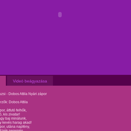
Videó beágyazása
zsi - Dobos Attila Nyári zápor
zők: Dobos Attila
or, átfutó felhők,
, kis zivatar!
gy baj minálunk,
y kevés harag akad!
por, utána napfény,
lt kék peremén,