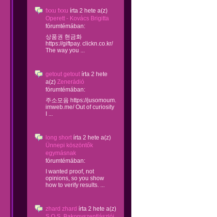
fxxu fxxu
írta
2 hete
a(z)
Operett - Kovács Brigitta
fórumtémában:
상품권 현금화
https://giftpay. clickn.co.kr/
The way you ...
getout getout
írta
2 hete
a(z)
Zenerádió
fórumtémában:
주소모음 https://jusomoum.
imweb.me/ Out of curiosity
I ...
long short
írta
2 hete
a(z)
Ünnepi köszöntők
egymásnak
fórumtémában:
I wanted proof, not
opinions, so you show
how to verify results. ...
zhard zhard
írta
2 hete
a(z)
S.O.S. Bakonyszentlászlói