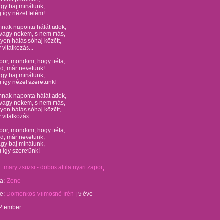
gy baj minálunk,
így nézel felém!
mnak naponta hálát adok,
 vagy nekem, s nem más,
ilyen hálás sóhaj között,
 vitatkozás...
por, mondom, hogy tréfa,
od, már nevetünk!
gy baj minálunk,
így nézel szeretünk!
mnak naponta hálát adok,
 vagy nekem, s nem más,
ilyen hálás sóhaj között,
 vitatkozás...
por, mondom, hogy tréfa,
od, már nevetünk,
gy baj minálunk,
 így szeretünk!
mary zsuzsi - dobos attila nyári zápor
a:
Zene
te:
Domonkos Vilmosné Irén
|
9 éve
2 ember.