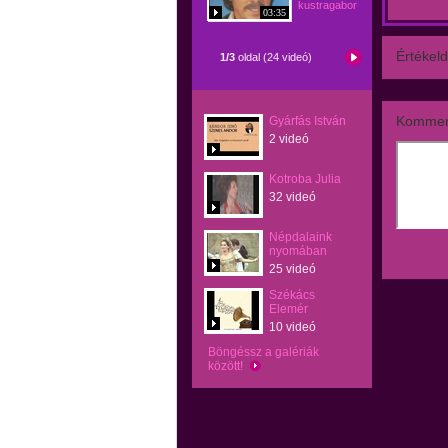
kustragabor
03:35
Értékeld
1/3
oldal (24 videó)
Kommen
Gyárfás István
2 videó
Kotroba Julia
32 videó
Népdalaink
nyomában
25 videó
Székács
Elemér
10 videó
Böngéssz a galériák
között!