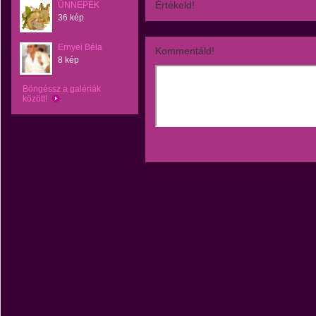
Értékeld!
ÜNNEPEK
36 kép
Ernyei Béla
Kommentáld!
8 kép
Böngéssz a galériák
között!