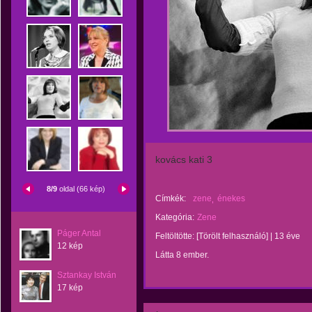
kovács kati 3
8/9
oldal (66 kép)
Címkék:
zene
énekes
Kategória:
Zene
Páger Antal
Feltöltötte:
[Törölt felhasználó]
|
13 éve
12 kép
Látta 8 ember.
Sztankay István
17 kép