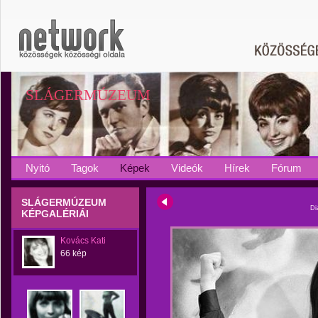
SLÁGERMÚZEUM
Nyitó
Tagok
Képek
Videók
Hírek
Fórum
SLÁGERMÚZEUM
Di
KÉPGALÉRIÁI
Kovács Kati
66 kép