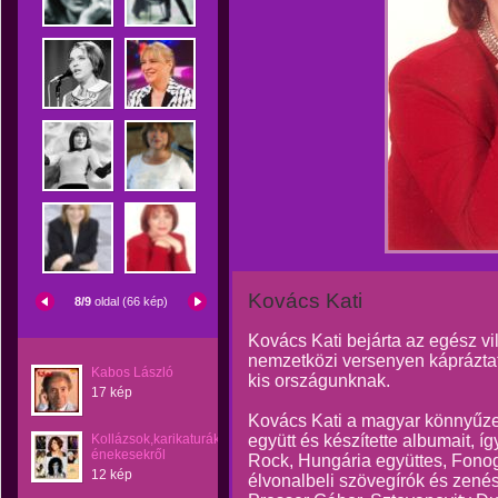
Kovács Kati
8/9
oldal (66 kép)
Kovács Kati bejárta az egész vi
nemzetközi versenyen kápráztat
Kabos László
kis országunknak.
17 kép
Kovács Kati a magyar könnyűzen
Kollázsok,karikaturák
együtt és készítette albumait, í
énekesekről
Rock, Hungária együttes, Fonogr
12 kép
élvonalbeli szövegírók és zenés