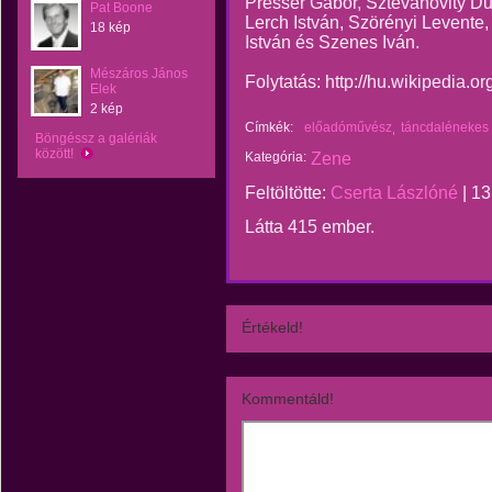
Presser Gábor, Sztevanovity Du
Pat Boone
Lerch István, Szörényi Levente
18 kép
István és Szenes Iván.
Mészáros János
Folytatás: http://hu.wikipedia.or
Elek
2 kép
Címkék:
előadóművész
táncdalénekes
Böngéssz a galériák
között!
Kategória:
Zene
Feltöltötte:
Cserta Lászlóné
|
13
Látta 415 ember.
Értékeld!
Kommentáld!