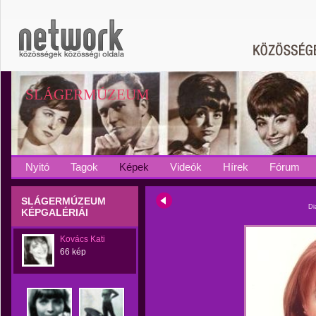
SLÁGERMÚZEUM
Nyitó
Tagok
Képek
Videók
Hírek
Fórum
SLÁGERMÚZEUM
Di
KÉPGALÉRIÁI
Kovács Kati
66 kép