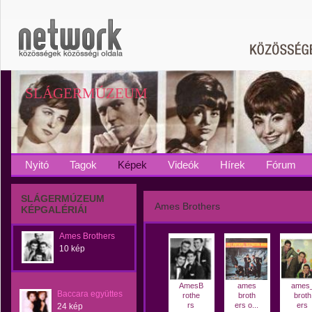
SLÁGERMÚZEUM
Nyitó
Tagok
Képek
Videók
Hírek
Fórum
SLÁGERMÚZEUM
Ames Brothers
KÉPGALÉRIÁI
Ames Brothers
10 kép
AmesB
ames
ames
Baccara együttes
rothe
broth
broth
rs
ers o...
ers
24 kép