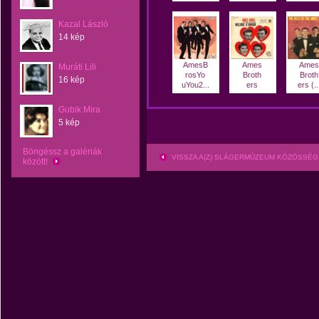
Kazal László
14 kép
AmesB
Ames
Ames
Muráti Lili
rosYo
Broth
Broth
16 kép
uYou2...
ers
ers (..
Gubik Mira
5 kép
Böngéssz a galériák
VISSZA A(Z) SLÁGERMÚZEUM KÖZÖSSÉG
között!