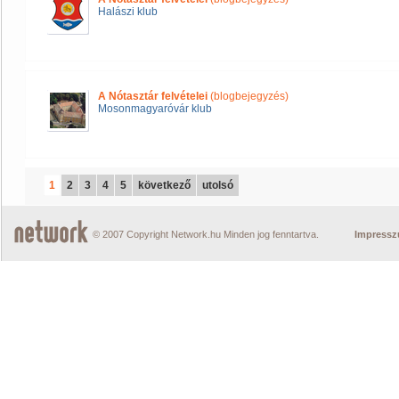
Halászi klub
A Nótasztár felvételei
(blogbejegyzés)
Mosonmagyaróvár klub
1
2
3
4
5
következő
utolsó
© 2007 Copyright Network.hu Minden jog fenntartva.
Impress