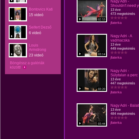
Nagy Adri -
Shouldn't need 
Bontovics Kati
13 éve
473 megtekintés
15 videó
02:53
jfaterka
Seifert Dezső
6 videó
Nagy Adri - A
vadmacska
13 éve
Louis
449 megtekintés
Armstrong
03:14
23 videó
jfaterka
Böngéssz a galériák
között!
Nagy Adri -
Súlytalan a perc
13 éve
447 megtekintés
03:20
jfaterka
Nagy Adri - Bala
13 éve
484 megtekintés
jfaterka
03:44