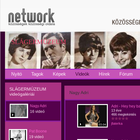
SLÁGERMÚZEUM
Nyitó
Tagok
Képek
Videók
Hírek
Fórum
SLÁGERMÚZEUM
Nagy Adri
videógalériái
Nagy Adri
Adri - Hey hey b
13 éve
16 videó
466 megtekintés
jfaterka
03:04
Pat Boone
19 videó