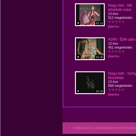
Nagy Adri - Mit
tehetnék mást
13 éve
512 megtekintés
03:15
jfaterka
ADRI - Éjfél után
13 éve
451 megtekintés
jfaterka
03:30
Nagy Adri - Szing
éjszakája
13 éve
568 megtekintés
03:26
jfaterka
VISSZA A(Z) SLÁGERMÚZEUM KÖZÖSSÉG