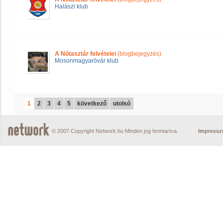
Halászi klub
A Nótasztár felvételei
(blogbejegyzés)
Mosonmagyaróvár klub
1
2
3
4
5
következő
utolsó
© 2007 Copyright Network.hu Minden jog fenntartva.
Impress