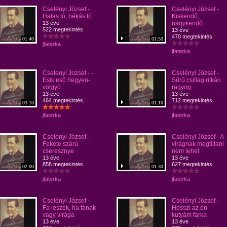
Cselényi József -
Cselényi József -
Halas tó, békás tó
Kiskendő,
13 éve
nagykendő
522 megtekintés
13 éve
470 megtekintés
01:40
01:50
jfaterka
jfaterka
Cselenyi Jozsef - -
Cselényi József -
Esik eső hegyen-
Sűrű csillag ritkán
völgyö
ragyog
13 éve
13 éve
464 megtekintés
712 megtekintés
03:10
01:10
jfaterka
jfaterka
Cselényi József -
Cselényi József - A
Fekete szárú
virágnak megtiltani
cseresznye
nem lehet
13 éve
13 éve
858 megtekintés
627 megtekintés
02:00
01:30
jfaterka
jfaterka
Cselényi József -
Cselényi József -
Fa leszek, ha fának
Hosszi az én
vagy virága
kutyám farka
13 éve
13 éve