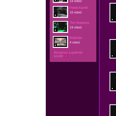
19 videó
Feleki Kamill
16 videó
The Shadows
19 videó
Bojtorján
4 videó
Böngéssz a galériák
között!