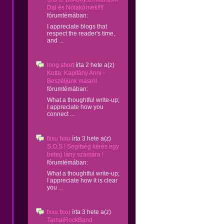
Dal és Nótakörnek!!!!
fórumtémában:
I appreciate blogs that
respect the reader's time,
and ...
long short
írta
2 hete
a(z)
Kotta: Kapitány Anni -
Beszéljünk másról
fórumtémában:
What a thoughtful write-up;
I appreciate how you
connect ...
fxxu fxxu
írta
3 hete
a(z)
S.O.S ! Segítség kérés egy
beteg lány számára !
fórumtémában:
What a thoughtful write-up;
I appreciate how it is clear
you ...
fxxu fxxu
írta
3 hete
a(z)
TarnaiRockBand