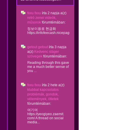
fxxu fxxu
írta
2 napja
a(z)
retró zenei videók,
műsorok
fórumtémában:
정보이용료 현금화
https://infofeecash.nicepage...
getout getout
írta
3 napja
a(z)
Kedvenc sláger
szövegek
fórumtémában:
Reading through this gave
me a much better sense of
you ...
fxxu fxxu
írta
2 hete
a(z)
klubbal kapcsolatos
problémák, gondok,
vélemények, ötletek
fórumtémában:
여기여
https://yeogiyeo.zaemit.
com/ A thread on social
media...