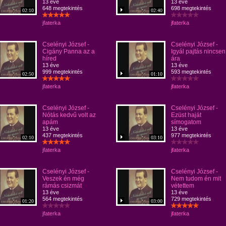
13 éve
13 éve
648 megtekintés
698 megtekintés
02:10
02:40
jfaterka
jfaterka
Cselényi József -
Cselényi József -
Cigány Panna az a
Igyál pajtás nincsen
híred
ára
13 éve
13 éve
999 megtekintés
593 megtekintés
02:50
01:10
jfaterka
jfaterka
Cselényi József -
Cselényi József -
Nótás kedvű volt az
Ezüst haját
apám
símogatom
13 éve
13 éve
437 megtekintés
977 megtekintés
02:10
03:10
jfaterka
jfaterka
Cselényi József -
Cselényi József -
Veszek én még
Nem tudom én mit
rámás csizmát
vétettem
13 éve
13 éve
564 megtekintés
729 megtekintés
01:20
03:00
jfaterka
jfaterka