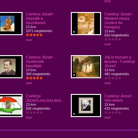
suvi
Cselényi József -
Cselényi József -
Hazudik a
Mindent vissza
muzsikaszó
(Justice for
13 éve
Hungary)
1071 megtekintés
13 éve
610 megtekintés
suvi
suvi
Cselényi József -
Jöjj ki hozzám a
Asztalosék
tanyára - Cselényi
kapufáját
József
13 éve
13 éve
393 megtekintés
482 megtekintés
suvi
suvi
Cselényi
Cselényi József -
József:Lesz,lesz,lesz....
Volt nekem
13 éve
13 éve
506 megtekintés
433 megtekintés
suvi
suvi