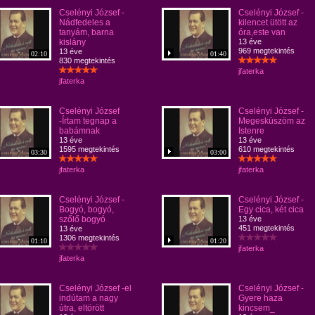
Cselényi József -
Cselényi József -
Nádfedeles a
kilencet ütött az
tanyám, barna
óra,este van
kislány
13 éve
969 megtekintés
13 éve
02:10
01:40
830 megtekintés
jfaterka
jfaterka
Cselényi József
Cselényi József -
-Írtam tegnap a
Megesküszöm az
babámnak
Istenre
13 éve
13 éve
1595 megtekintés
610 megtekintés
03:30
03:00
jfaterka
jfaterka
Cselényi József -
Cselényi József -
Bogyó, bogyó,
Egy cica, két cica
szőlő bogyó
13 éve
451 megtekintés
13 éve
1306 megtekintés
01:10
01:20
jfaterka
jfaterka
Cselényi József -el
Cselényi József -
indútam a nagy
Gyere haza
útra, eltörött
kincsem_