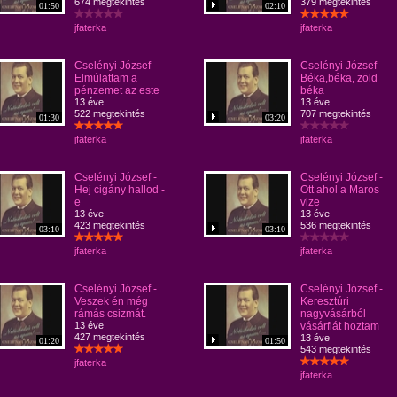
674 megtekintés
379 megtekintés
01:50
02:10
jfaterka
jfaterka
Cselényi József -
Cselényi József -
Elmúlattam a
Béka,béka, zöld
pénzemet az este
béka
13 éve
13 éve
522 megtekintés
707 megtekintés
01:30
03:20
jfaterka
jfaterka
Cselényi József -
Cselényi József -
Hej cigány hallod -
Ott ahol a Maros
e
vize
13 éve
13 éve
423 megtekintés
536 megtekintés
03:10
03:10
jfaterka
jfaterka
Cselényi József -
Cselényi József -
Veszek én még
Keresztúri
rámás csizmát.
nagyvásárból
13 éve
vásárfiát hoztam
427 megtekintés
13 éve
01:20
01:50
543 megtekintés
jfaterka
jfaterka