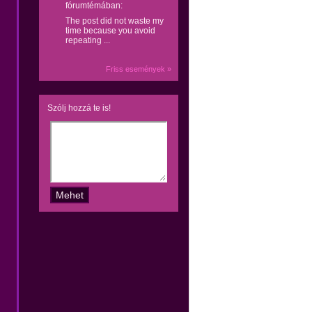
fórumtémában:
The post did not waste my
time because you avoid
repeating ...
Friss események »
Szólj hozzá te is!