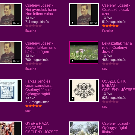
Cselényi József -
Cselényi József -
Hej gyerekek ha én
Csak azért, csak
Noé lettem volna
azért
13 éve
13 éve
711 megtekintés
519 megtekintés
02:40
02:50
jfaterka
jfaterka
Cselényi József -
Lekaszálták már a
Régen laktam én e
rétet - Cselényi
házban, régen
József
13 éve
13 éve
700 megtekintés
466 megtekintés
02:40
jfaterka
suvi
Farkas Jenő és
ŐSSZEL ÉRIK
cigányzenekara,
BABÁM -
Cselényi József -
CSELÉNYI JÓZSEF
Gyöngyvirágtól
13 éve
623 megtekintés
13 éve
717 megtekintés
suvi
suvi
GYERE HAZA
Cselényi József -
KINCSEM -
Gyöngyvirágtól
CSELÉNYI JÓZSEF
illatozik