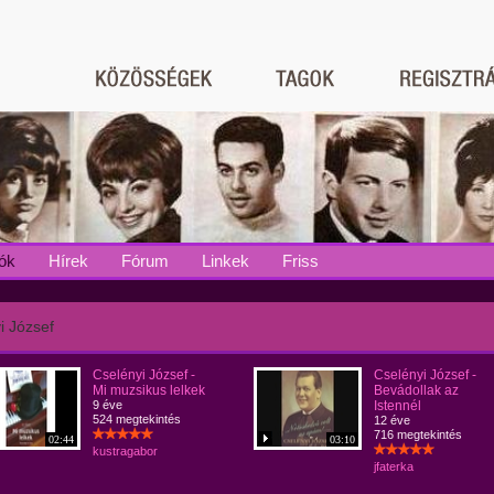
ók
Hírek
Fórum
Linkek
Friss
i József
Cselényi József -
Cselényi József -
Mi muzsikus lelkek
Bevádollak az
9 éve
Istennél
524 megtekintés
12 éve
716 megtekintés
02:44
03:10
kustragabor
jfaterka