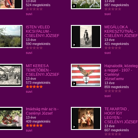
13 éve
13 éve
524 megtekintés
687 megtekintés
suvi
suvi
ISTEN VELED
MEGÁLLOK A
KICSI FALUM -
KERESZTÚTNÁL -
CSELÉNYI JÓZSEF
CSELÉNYI JÓZSEF
13 éve
13 éve
590 megtekintés
421 megtekintés
suvi
suvi
MIT KERES A
Hajnalodik, közeleg
TEMETÕBEN -
a reggel - 1937 -
CSELÉNYI JÓZSEF
Cselényi
13 éve
József.wmv
573 megtekintés
13 éve
859 megtekintés
suvi
suvi
Imádság már az is -
TE AKARTAD ,
Cselényi József
HOGY ÍGY
13 éve
LEGYEN -
409 megtekintés
CSELÉNYI JÓZSEF
13 éve
607 megtekintés
suvi