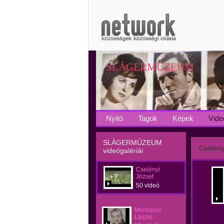
SLÁGERMÚZEUM
Nyitó
Tagok
Képek
Vide
SLÁGERMÚZEUM
Cselény
videógalériái
Cselényi
József
50 videó
Mensáros
László