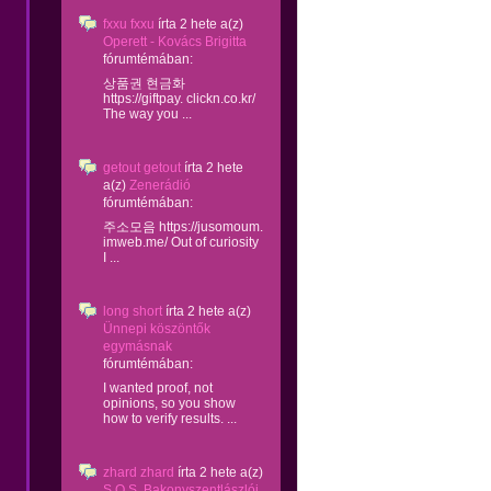
fxxu fxxu
írta
2 hete
a(z)
Operett - Kovács Brigitta
fórumtémában:
상품권 현금화
https://giftpay. clickn.co.kr/
The way you ...
getout getout
írta
2 hete
a(z)
Zenerádió
fórumtémában:
주소모음 https://jusomoum.
imweb.me/ Out of curiosity
I ...
long short
írta
2 hete
a(z)
Ünnepi köszöntők
egymásnak
fórumtémában:
I wanted proof, not
opinions, so you show
how to verify results. ...
zhard zhard
írta
2 hete
a(z)
S.O.S. Bakonyszentlászlói