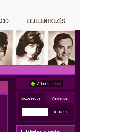
Videó feltöltése
Közösségben
Mindenben
Ez történt a közösségben: