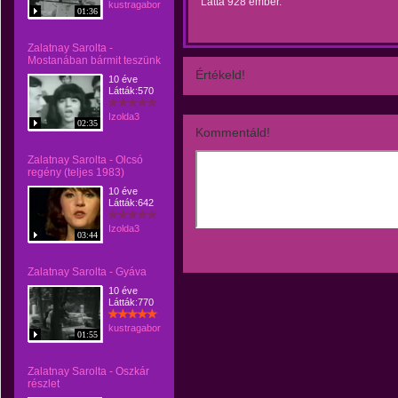
Látta 928 ember.
kustragabor
01:36
Zalatnay Sarolta -
Mostanában bármit teszünk
Értékeld!
10 éve
Látták:570
Izolda3
02:35
Kommentáld!
Zalatnay Sarolta - Olcsó
regény (teljes 1983)
10 éve
Látták:642
Izolda3
03:44
Zalatnay Sarolta - Gyáva
10 éve
Látták:770
kustragabor
01:55
Zalatnay Sarolta - Oszkár
részlet