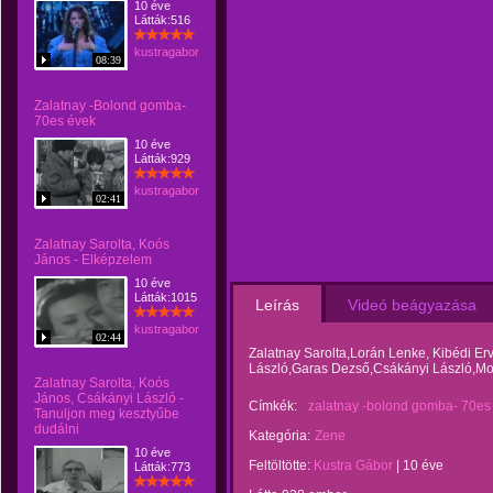
10 éve
Látták:516
kustragabor
08:39
Zalatnay -Bolond gomba-
70es évek
10 éve
Látták:929
kustragabor
02:41
Zalatnay Sarolta, Koós
János - Elképzelem
10 éve
Látták:1015
Leírás
Videó beágyazása
kustragabor
02:44
Zalatnay Sarolta,Lorán Lenke, Kibédi Er
László,Garas Dezső,Csákányi László,Mosz
Zalatnay Sarolta, Koós
János, Csákányi László -
Címkék:
zalatnay -bolond gomba- 70es
Tanuljon meg kesztyűbe
dudálni
Kategória:
Zene
10 éve
Feltöltötte:
Kustra Gábor
|
10 éve
Látták:773