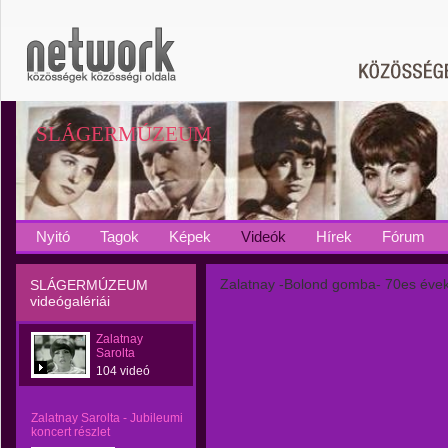
SLÁGERMÚZEUM
Nyitó
Tagok
Képek
Videók
Hírek
Fórum
Zalatnay -Bolond gomba- 70es éve
SLÁGERMÚZEUM
videógalériái
Zalatnay
Sarolta
104 videó
Zalatnay Sarolta - Jubileumi
koncert részlet