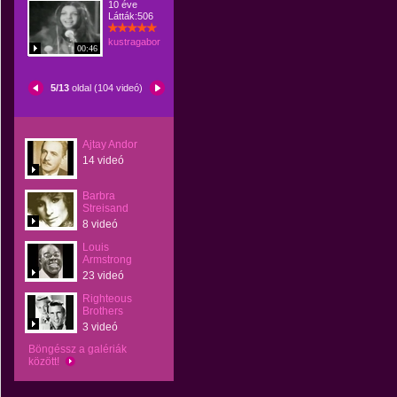
10 éve
Látták:506
kustragabor
00:46
5/13
oldal (104 videó)
Ajtay Andor
14 videó
Barbra
Streisand
8 videó
Louis
Armstrong
23 videó
Righteous
Brothers
3 videó
Böngéssz a galériák
között!