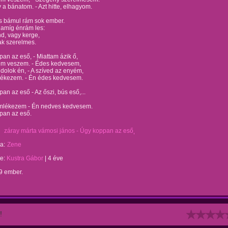
 a bánatom. - Azt hitte, elhagyom.
s bámul rám sok ember.
, amíg énrám les:
d, vagy kerge,
ak szerelmes.
an az eső, - Miattam ázik ő,
em veszem. - Édes kedvesem,
olok én, - A szíved az enyém,
ékezem. - Én édes kedvesem.
an az eső - Az őszi, bús eső,...
emlékezem - Én nedves kedvesem.
pan az eső.
záray márta vámosi jános - Úgy koppan az eső
a:
Zene
te:
Kustra Gábor
|
4 éve
9 ember.
!