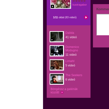
kustragabor
Kommen
1/11
oldal (83 videó)
Dalida
41 videó
Domenico
Modugno
11 videó
Limahl
5 videó
The Seekers
6 videó
Böngéssz a galériák
között!