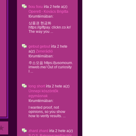
fxxu fxxu
írta
2 hete
a(z)
Operett - Kovács Brigitta
fórumtémában:
상품권 현금화
https://giftpay. clickn.co.kr/
The way you ...
getout getout
írta
2 hete
a(z)
Zenerádió
fórumtémában:
주소모음 https://jusomoum.
imweb.me/ Out of curiosity
I ...
long short
írta
2 hete
a(z)
Ünnepi köszöntők
egymásnak
fórumtémában:
I wanted proof, not
opinions, so you show
how to verify results. ...
zhard zhard
írta
2 hete
a(z)
S.O.S. Bakonyszentlászlói