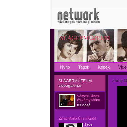
SLÁGERMÚZEUM
Nyitó
Tagok
Képek
Vide
Záray M
SLÁGERMÚZEUM
videógalériái
Vámosi János
és Záray Márta
83 videó
Záray Márta Újra mondd
2 éve