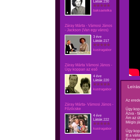
Látták:230
baksaetelka
Záray Márta - Vámosi János
- Jackson (Van egy város)
3 éve
Látták:217
kustragabor
Záray Márta Vámosi János -
Úgy koppan az eső
4 éve
Látták:220
Leírás
kustragabor
Az erede
Záray Márta- Vámosi János -
Főzőcske
Úgy kopp
Ázva - f
4 éve
Ám az út
Látták:222
Mégis já
kustragabor
Úgy kopp
Itt a vá
Észre s