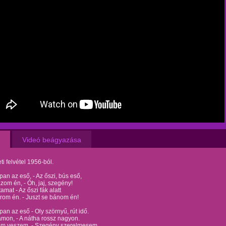
Videó beágyazása
ti felvétel 1956-ból.
an az eső, - Az őszi, bús eső,
ázom én, - Óh, jaj, szegény!
amat - Az őszi fák alatt
rom én. - Juszt se bánom én!
an az eső - Oly szörnyű, rút idő.
llamon, - A nátha rossz nagyon.
em veszem, - Szegény szerelmesem.