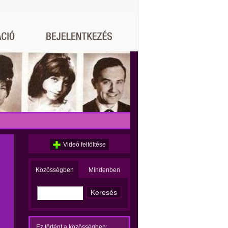
Videó feltöltése
Közösségben
Mindenben
Ez történt a közösségben: