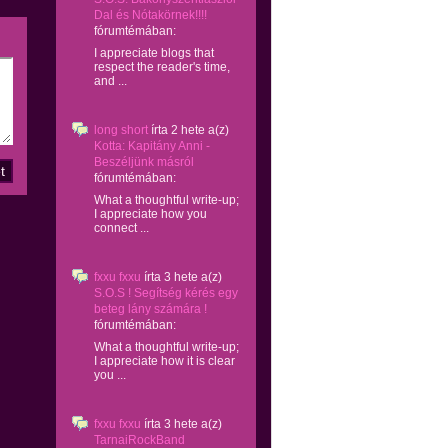
Dal és Nótakörnek!!!!
fórumtémában:
I appreciate blogs that
respect the reader's time,
and ...
long short
írta
2 hete
a(z)
Kotta: Kapitány Anni -
Beszéljünk másról
fórumtémában:
What a thoughtful write-up;
I appreciate how you
connect ...
fxxu fxxu
írta
3 hete
a(z)
S.O.S ! Segítség kérés egy
beteg lány számára !
fórumtémában:
What a thoughtful write-up;
I appreciate how it is clear
you ...
fxxu fxxu
írta
3 hete
a(z)
TarnaiRockBand