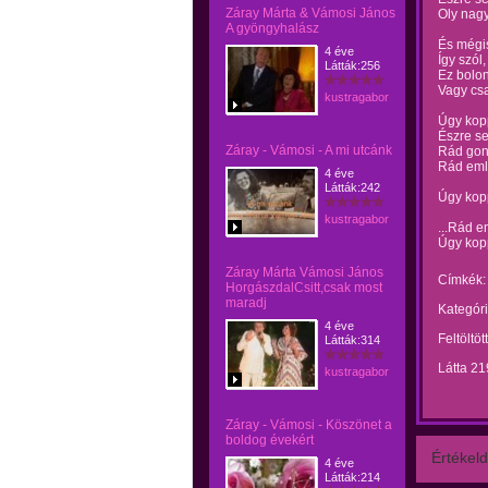
Záray Márta & Vámosi János
Oly nagy
A gyöngyhalász
És mégi
4 éve
Így szól
Látták:256
Ez bolon
Vagy cs
kustragabor
Úgy kopp
Észre s
Záray - Vámosi - A mi utcánk
Rád gond
Rád eml
4 éve
Látták:242
Úgy kopp
kustragabor
...Rád 
Úgy kop
Záray Márta Vámosi János
Címkék:
HorgászdalCsitt,csak most
maradj
Kategóri
4 éve
Feltöltöt
Látták:314
Látta 21
kustragabor
Záray - Vámosi - Köszönet a
boldog évekért
Értékeld
4 éve
Látták:214