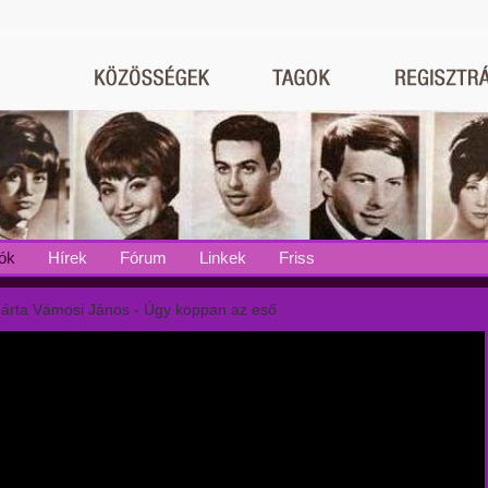
ók
Hírek
Fórum
Linkek
Friss
árta Vámosi János - Úgy koppan az eső