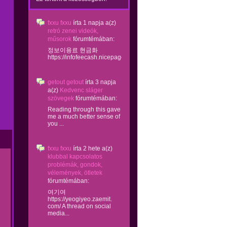
fxxu fxxu
írta
1 napja
a(z)
retró zenei videók,
műsorok
fórumtémában:
정보이용료 현금화
https://infofeecash.nicepage...
getout getout
írta
3 napja
a(z)
Kedvenc sláger
szövegek
fórumtémában:
Reading through this gave
me a much better sense of
you ...
fxxu fxxu
írta
2 hete
a(z)
klubbal kapcsolatos
problémák, gondok,
vélemények, ötletek
fórumtémában:
여기여
https://yeogiyeo.zaemit.
com/ A thread on social
media...