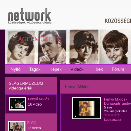
SLÁGERMÚZEUM
Nyitó
Tagok
Képek
Videók
Hírek
Fórum
SLÁGERMÚZEUM
Fenyő Miklós
videógalériái
Fenyő Miklós
Fenyő Miklós -
Dunaparti rande
16 videó
5 éve
269 megtekintés
kustragabor
R-GO
13 videó