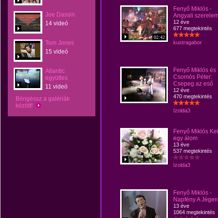
Fenyő Miklós -
Joe Dassin
Angyali szerele
12 éve
14 videó
677 megtekintés
02:42
Tom Jones
kustragabor
15 videó
Fenyő Miklós és
Atlantic
Csomós Péter:
együttes
Csepeg az eső
11 videó
12 éve
470 megtekintés
Böngéssz a galériák
között!
Izolda3
Fenyő Miklós Kel
egy álom
13 éve
537 megtekintés
Izolda3
Fenyő Miklós -
Napfény A Jégen
13 éve
1064 megtekintés