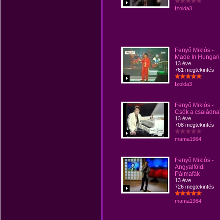
Izolda3
Fenyő Miklós -
Made In Hungari
13 éve
761 megtekintés
Izolda3
Fenyő Miklós -
Csók a családna
13 éve
708 megtekintés
mama1964
Fenyő Miklós -
Angyalföldi
Pálmafák
13 éve
726 megtekintés
mama1964