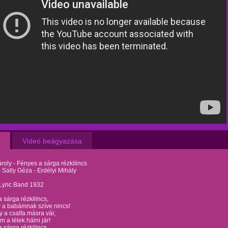
Videó beágyazása
roly - Fényes a sárga rézkilincs
 Sally Géza - Erdélyi Mihály
 Lyric Band 1932
 sárga rézkilincs,
 a babámnak szíve nincs!
y a csalfa másra vár,
 a lélek hálni jár!
 sárga rézkilincs,