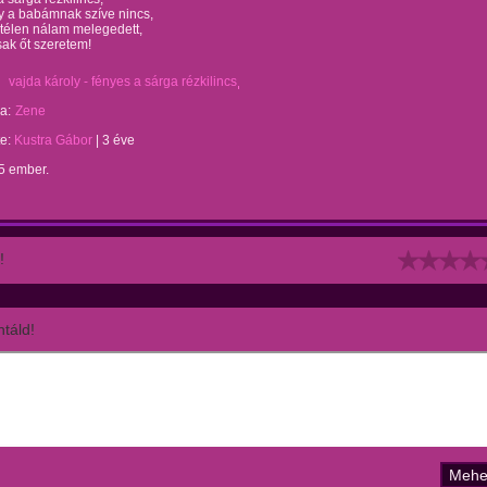
y a babámnak szíve nincs,
télen nálam melegedett,
ak őt szeretem!
vajda károly - fényes a sárga rézkilincs
a:
Zene
te:
Kustra Gábor
|
3 éve
5 ember.
!
táld!