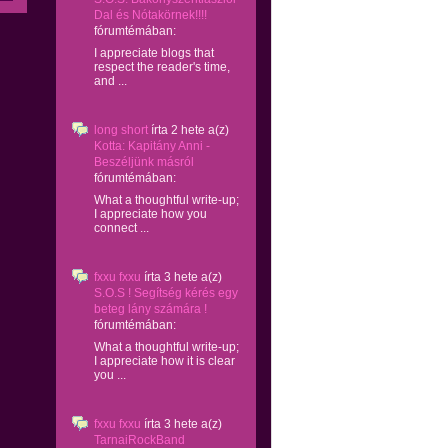
Dal és Nótakörnek!!!!
fórumtémában:
I appreciate blogs that
respect the reader's time,
and ...
long short
írta
2 hete
a(z)
Kotta: Kapitány Anni -
Beszéljünk másról
fórumtémában:
What a thoughtful write-up;
I appreciate how you
connect ...
fxxu fxxu
írta
3 hete
a(z)
S.O.S ! Segítség kérés egy
beteg lány számára !
fórumtémában:
What a thoughtful write-up;
I appreciate how it is clear
you ...
fxxu fxxu
írta
3 hete
a(z)
TarnaiRockBand