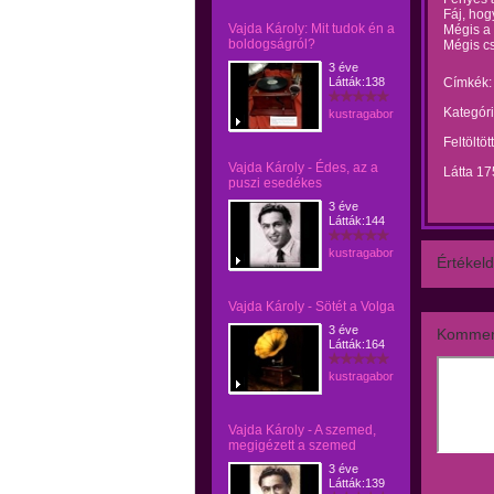
Fáj, hog
Vajda Károly: Mit tudok én a
Mégis a 
boldogságról?
Mégis cs
3 éve
Látták:138
Címkék:
Kategóri
kustragabor
Feltöltöt
Vajda Károly - Édes, az a
Látta 17
puszi esedékes
3 éve
Látták:144
kustragabor
Értékeld
Vajda Károly - Sötét a Volga
3 éve
Kommen
Látták:164
kustragabor
Vajda Károly - A szemed,
megigézett a szemed
3 éve
Látták:139