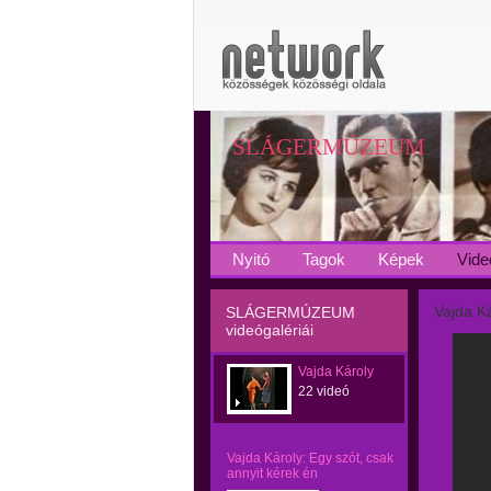
SLÁGERMÚZEUM
Nyitó
Tagok
Képek
Vide
Vajda Ká
SLÁGERMÚZEUM
videógalériái
Vajda Károly
22 videó
Vajda Károly: Egy szót, csak
annyit kérek én