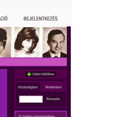
Videó feltöltése
Közösségben
Mindenben
Ez történt a közösségben: