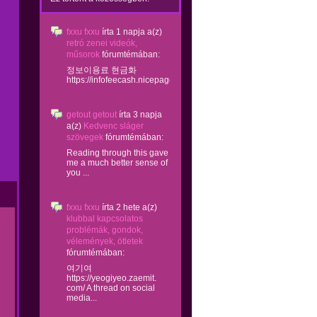
fxxu fxxu
írta
1 napja
a(z)
retró zenei videók,
műsorok
fórumtémában:
정보이용료 현금화
https://infofeecash.nicepage...
getout getout
írta
3 napja
a(z)
Kedvenc sláger
szövegek
fórumtémában:
Reading through this gave
me a much better sense of
you ...
fxxu fxxu
írta
2 hete
a(z)
klubbal kapcsolatos
problémák, gondok,
vélemények, ötletek
fórumtémában:
여기여
https://yeogiyeo.zaemit.
com/ A thread on social
media...