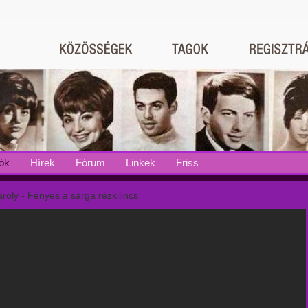
ók
Hírek
Fórum
Linkek
Friss
roly - Fényes a sárga rézkilincs