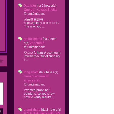
fxxu fxxu
írta
2 hete
a(z)
Operett - Kovács Brigitta
fórumtémában:
상품권 현금화
https://giftpay. clickn.co.kr/
The way you ...
getout getout
írta
2 hete
a(z)
Zenerádió
fórumtémában:
주소모음 https://jusomoum.
imweb.me/ Out of curiosity
I ...
long short
írta
2 hete
a(z)
Ünnepi köszöntők
egymásnak
fórumtémában:
I wanted proof, not
opinions, so you show
how to verify results. ...
zhard zhard
írta
2 hete
a(z)
S.O.S. Bakonyszentlászlói