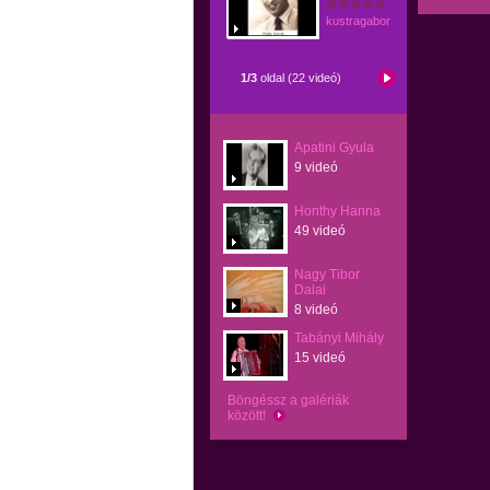
kustragabor
1/3
oldal (22 videó)
Apatini Gyula
9 videó
Honthy Hanna
49 videó
Nagy Tibor
Dalai
8 videó
Tabányi Mihály
15 videó
Böngéssz a galériák
között!