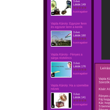
3 éve
Látták:149
kustragabor
Vajda Károly: Egyszer fenn
és egyszer lenn a kerék
3 éve
Látták:160
kustragabor
Vajda Károly - Fényes a
sárga rézkilincs
3 éve
Látták:176
Leírás
kustragabor
Vajda Ká
Szerzők:
Vajda Károly: Ha a szemébe
nézek
Kísér: A
3 éve
Fényes a
Látták:141
Fáj hogy
Kár, hog
kustragabor
S bennem
Fényes a