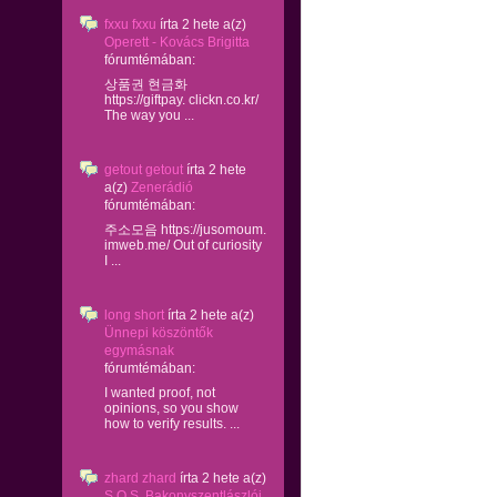
fxxu fxxu
írta
2 hete
a(z)
Operett - Kovács Brigitta
fórumtémában:
상품권 현금화
https://giftpay. clickn.co.kr/
The way you ...
getout getout
írta
2 hete
a(z)
Zenerádió
fórumtémában:
주소모음 https://jusomoum.
imweb.me/ Out of curiosity
I ...
long short
írta
2 hete
a(z)
Ünnepi köszöntők
egymásnak
fórumtémában:
I wanted proof, not
opinions, so you show
how to verify results. ...
zhard zhard
írta
2 hete
a(z)
S.O.S. Bakonyszentlászlói