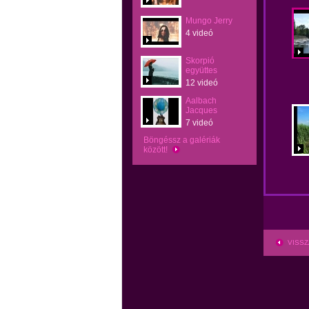
Mungo Jerry
4 videó
Skorpió
együttes
12 videó
Aalbach
Jacques
7 videó
Böngéssz a galériák
között!
VISSZ