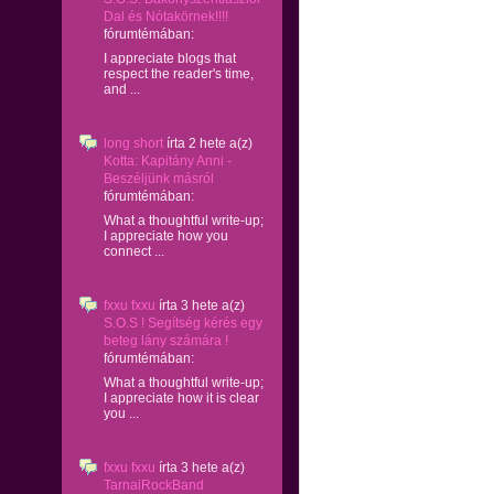
Dal és Nótakörnek!!!!
fórumtémában:
I appreciate blogs that
respect the reader's time,
and ...
long short
írta
2 hete
a(z)
Kotta: Kapitány Anni -
Beszéljünk másról
fórumtémában:
What a thoughtful write-up;
I appreciate how you
connect ...
fxxu fxxu
írta
3 hete
a(z)
S.O.S ! Segítség kérés egy
beteg lány számára !
fórumtémában:
What a thoughtful write-up;
I appreciate how it is clear
you ...
fxxu fxxu
írta
3 hete
a(z)
TarnaiRockBand