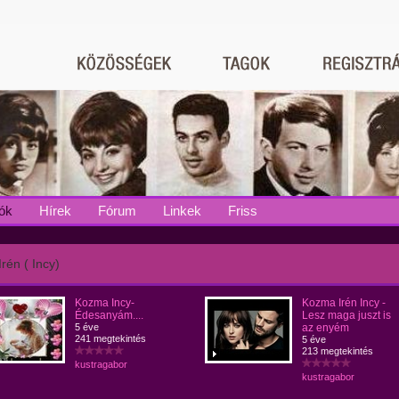
ók
Hírek
Fórum
Linkek
Friss
rén ( Incy)
Kozma Incy-
Kozma Irén Incy -
Édesanyám....
Lesz maga juszt is
5 éve
az enyém
241 megtekintés
5 éve
213 megtekintés
kustragabor
kustragabor