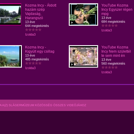
Kozma Incy - Áldott
YouTube Kozma
hazám szép
Incy Egyszer régen
Vajdaság,
mpg
Harangszó
13 éve
684 megtekintés
13 éve
644 megtekintés
Izolda3
Izolda3
Kozma Incy -
YouTube Kozma
Kigyúlt egy csillag
Incy Nem születtél
13 éve
te sem mint én
485 megtekintés
13 éve
560 megtekintés
Izolda3
Izolda3
A A(Z) SLÁGERMÚZEUM KÖZÖSSÉG ÖSSZES VIDEÓJÁHOZ