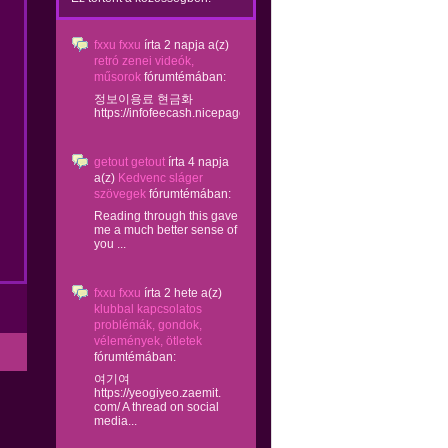
fxxu fxxu
írta
2 napja
a(z)
retró zenei videók,
műsorok
fórumtémában:
정보이용료 현금화
https://infofeecash.nicepage...
getout getout
írta
4 napja
a(z)
Kedvenc sláger
szövegek
fórumtémában:
Reading through this gave
me a much better sense of
you ...
fxxu fxxu
írta
2 hete
a(z)
klubbal kapcsolatos
problémák, gondok,
vélemények, ötletek
fórumtémában:
여기여
https://yeogiyeo.zaemit.
com/ A thread on social
media...