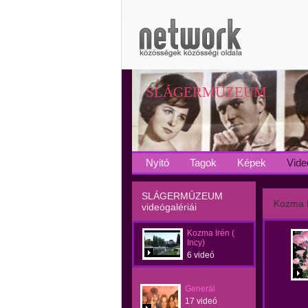
SLÁGERMÚZEUM
Nyitó
Tagok
Képek
Vide
SLÁGERMÚZEUM
Kozma I
videógalériái
Kozma Irén (
Incy)
6 videó
Generál
17 videó