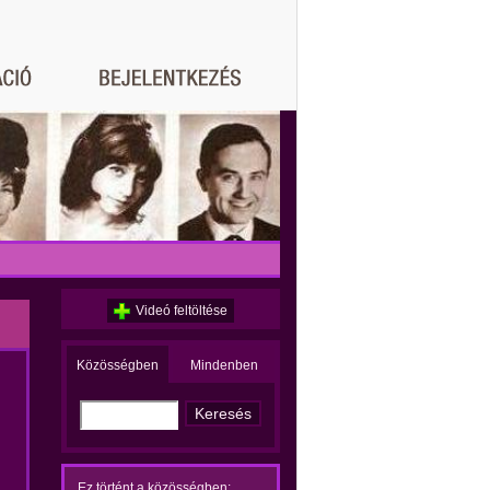
Videó feltöltése
Közösségben
Mindenben
Ez történt a közösségben: