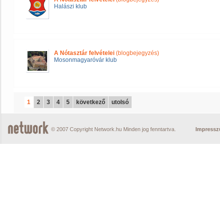
Halászi klub
A Nótasztár felvételei
(blogbejegyzés)
Mosonmagyaróvár klub
1
2
3
4
5
következő
utolsó
© 2007 Copyright Network.hu Minden jog fenntartva.
Impress