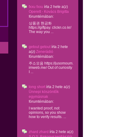
fxxu fxxu
írta
2 hete
a(z)
Operett - Kovács Brigitta
fórumtémában:
상품권 현금화
https://giftpay. clickn.co.kr/
The way you ...
getout getout
írta
2 hete
a(z)
Zenerádió
fórumtémában:
주소모음 https://jusomoum.
imweb.me/ Out of curiosity
I ...
long short
írta
2 hete
a(z)
Ünnepi köszöntők
egymásnak
fórumtémában:
I wanted proof, not
opinions, so you show
how to verify results. ...
zhard zhard
írta
2 hete
a(z)
S.O.S. Bakonyszentlászlói