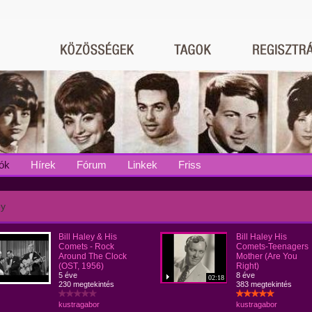
ók
Hírek
Fórum
Linkek
Friss
ey
Bill Haley & His
Bill Haley His
Comets - Rock
Comets-Teenagers
Around The Clock
Mother (Are You
(OST, 1956)
Right)
5 éve
8 éve
02:18
230 megtekintés
383 megtekintés
kustragabor
kustragabor