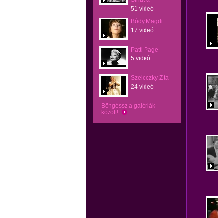
Sinatra
51 videó
Bódy Magdi
17 videó
Patti Page
5 videó
Szeleczky Zita
24 videó
Böngéssz a galériák
között!