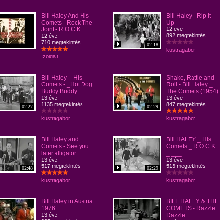
Bill Haley And His
Bill Haley - Rip It
Comets - Rock The
Up
Joint - R.O.C.K
12 éve
892 megtekintés
12 éve
710 megtekintés
02:18
kustragabor
Izolda3
Bill Haley _ His
Shake, Rattle and
Comets - _Hot Dog
Roll - Bill Haley _
Buddy Buddy
The Comets (1954)
13 éve
13 éve
1135 megtekintés
847 megtekintés
02:27
02:29
kustragabor
kustragabor
Bill Haley and
Bill HALEY _ His
Comets - See you
Comets _ R.O.C.K.
later alligator
_ ___
13 éve
13 éve
517 megtekintés
513 megtekintés
02:48
02:29
kustragabor
kustragabor
Bill Haley in Austria
BILL HALEY & THE
1976
COMETS - Razzle
13 éve
Dazzle