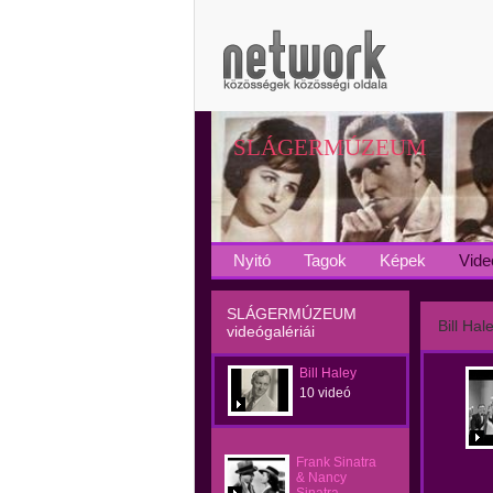
SLÁGERMÚZEUM
Nyitó
Tagok
Képek
Vide
SLÁGERMÚZEUM
Bill Hal
videógalériái
Bill Haley
10 videó
Frank Sinatra
& Nancy