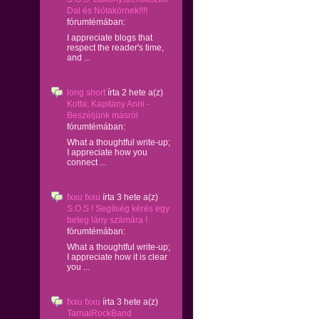
Dal és Nótakörnek!!!!
fórumtémában:
I appreciate blogs that
respect the reader's time,
and ...
long short
írta
2 hete
a(z)
Kotta: Kapitány Anni -
Beszéljünk másról
fórumtémában:
What a thoughtful write-up;
I appreciate how you
connect ...
fxxu fxxu
írta
3 hete
a(z)
S.O.S ! Segítség kérés egy
beteg lány számára !
fórumtémában:
What a thoughtful write-up;
I appreciate how it is clear
you ...
fxxu fxxu
írta
3 hete
a(z)
TarnaiRockBand