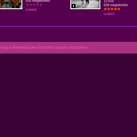
935 megtekintés
13 éve
628 megtekintés
Izolda3
Izolda3
A A(Z) SLÁGERMÚZEUM KÖZÖSSÉG ÖSSZES VIDEÓJÁHOZ