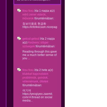
fxxu fxxu
írta
1 napja
a(z)
retró zenei videók,
műsorok
fórumtémában:
정보이용료 현금화
https://infofeecash.nicepage...
getout getout
írta
2 napja
a(z)
Kedvenc sláger
szövegek
fórumtémában:
Reading through this gave
me a much better sense of
you ...
fxxu fxxu
írta
2 hete
a(z)
klubbal kapcsolatos
problémák, gondok,
vélemények, ötletek
fórumtémában:
여기여
https://yeogiyeo.zaemit.
com/ A thread on social
media...