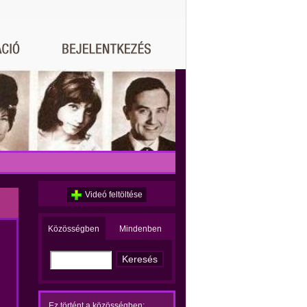
Videó feltöltése
Közösségben
Mindenben
Ez történt a közösségben: