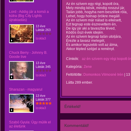
Az én szívem egy régi, kopott óra,
Mely mindig késik, mindig rosszul jár,
Lord - Addig jár a korsó a
Talán jobb, hogyha nem beszélek róla,
kútra (Big City Lights
Lehet, hogy holnap örökre megáll.
újrakiadás)
Az én szívem már nálad is elkésett,
Ezt tegnap este észrevettem én,
13 éve
De így jár aki a tavaszba téved,
Látták:263
Ködös őszi évek idején.
Az én szívem tegnap talán utoljára,
Izolda3
Érezte a tavasz melegét,
És amikor legszebb volt az álma,
Akkor tépted széjjel a reményt.
Chuck Berry - Johnny B.
Goode live
Címkék:
az én szivem egy régi kopott ó
13 éve
Kategória:
Zene
Látták:345
Feltöltötte:
Domonkos Vilmosné Irén
|
13
Izolda3
Látta 289 ember.
Sharazan - magyarul
13 éve
Látták:377
Értékeld!
Izolda3
Szabó Gyula: Úgy múlik el
Kommentáld!
az életünk