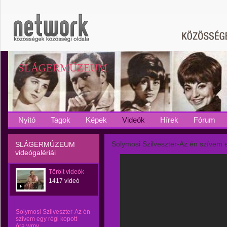
SLÁGERMÚZEUM
Nyitó
Tagok
Képek
Videók
Hírek
Fórum
Solymosi Szilveszter-Az én szívem 
SLÁGERMÚZEUM
videógalériái
Törölt videók
1417 videó
Solymosi Szilveszter-Az én
szívem egy régi kopott
óra.wmv