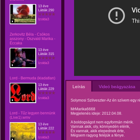
13 éve
Látták:290
Izolda3
Zerkovitz Béla - Csókos
asszony - Oszvald Marika -
Éccaka
13 éve
Látták:315
Izolda3
Lord - Bermuda (kiadatlan)
13 éve
Leírás
Videó beágyazása
Látták:229
Izolda3
Solymosi Szilveszter-Az én szívem egy r
MrMarika6668
Lord - Tűz legyen bennünk
Megjelenés ideje: 2012.04.08.
(Live1).wmv
A boldogságot nem egyformán mérik.
13 éve
Vannak akik, oly, könnyedén elérik,
Látták:222
És vannak, akik elepednek érte,
Mégsem ragyog feléjük a fénye.
Izolda3