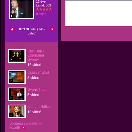
13 éve
Látták:303
Izolda3
87/178
oldal (1417
videó)
Básti Juli -
Cserhalmi
György
16 videó
Császár Előd
3 videó
Gyuris Tibor
5 videó
Kishonti Ildikó
10 videó
Böngéssz a galériák
között!