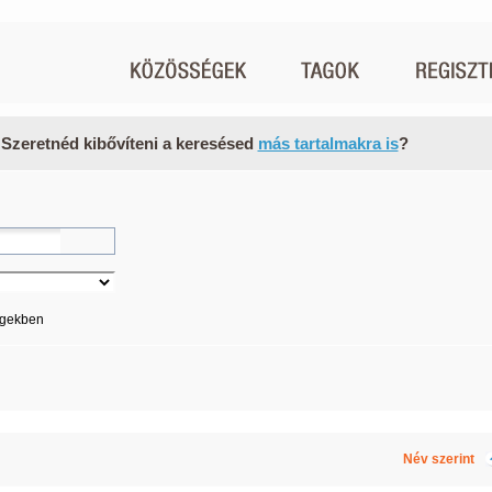
 Szeretnéd kibővíteni a keresésed
más tartalmakra is
?
égekben
Név szerint