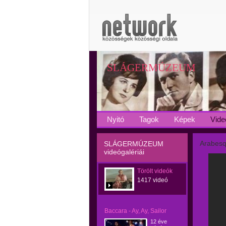
SLÁGERMÚZEUM
Nyitó
Tagok
Képek
Vide
Arabesq
SLÁGERMÚZEUM
videógalériái
Törölt videók
1417 videó
Baccara - Ay, Ay, Sailor
12 éve