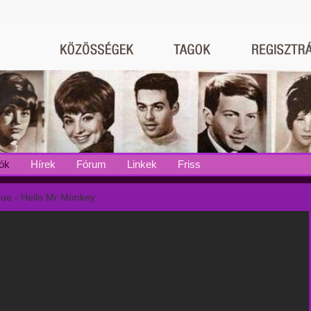
ók
Hírek
Fórum
Linkek
Friss
ue - Hello Mr Monkey