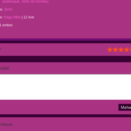
arabesque
hello mr monkey
a:
Zene
te:
Nagy Attila
|
12 éve
1 ember.
!
táld!
ólások