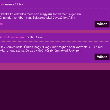
tila
üzente
12 éve
Irénke ! "Felszállt a mérőfüst" magyarul tönkrement a gépem.
r minden rendben van. Sok szeretettel üdvözöllek: Attila
ény
Válasz
os Vilmosné Irén
üzente
12 éve
lek kedves Attila. Örülök, hogy itt vagy, mert tegnap nem köszöntél el - én már
ktam, hogy szólsz. Jó ez a videó, köszönöm neked. Üdv Irén
Válasz