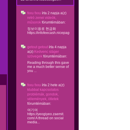
fxxu fxxu
írta
2 napja
a(z)
retró zenei videók,
műsorok
fórumtémában:
정보이용료 현금화
https://infofeecash.nicepage...
getout getout
írta
4 napja
a(z)
Kedvenc sláger
szövegek
fórumtémában:
Reading through this gave
me a much better sense of
you ...
fxxu fxxu
írta
2 hete
a(z)
klubbal kapcsolatos
problémák, gondok,
vélemények, ötletek
fórumtémában:
여기여
https://yeogiyeo.zaemit.
com/ A thread on social
media...