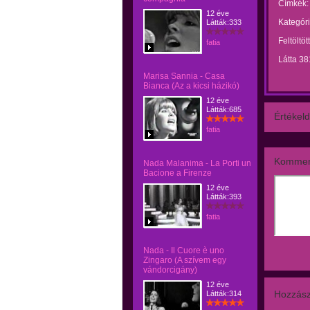
Címkék:
12 éve
Kategóri
Látták:333
Feltöltöt
fatia
Látta 38
Marisa Sannia - Casa
Bianca (Az a kicsi házikó)
12 éve
Látták:685
Értékeld
fatia
Kommen
Nada Malanima - La Porti un
Bacione a Firenze
12 éve
Látták:393
fatia
Nada - Il Cuore è uno
Zingaro (A szívem egy
vándorcigány)
12 éve
Hozzász
Látták:314