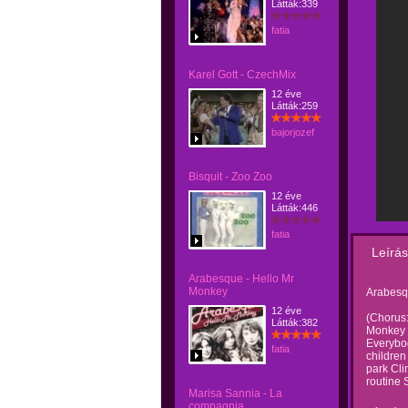
Látták:339
fatia
Karel Gott - CzechMix
12 éve
Látták:259
bajorjozef
Bisquit - Zoo Zoo
12 éve
Látták:446
fatia
Leírás
Arabesque - Hello Mr
Monkey
Arabesq
12 éve
(Chorus:
Látták:382
Monkey Y
Everybo
fatia
children
park Cli
routine 
Marisa Sannia - La
compagnia