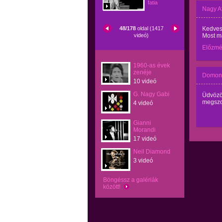
fatia
Nagy At
48/178
oldal (1417
Kedves 
videó)
Most má
Előzm
1960-as évek
zenéje
Domonk
10 videó
G. Nagy Gabi
Üdvözöl
megszo
4 videó
Gianni
Morandi
17 videó
Neil Diamond
3 videó
Böngéssz a galériák
között!