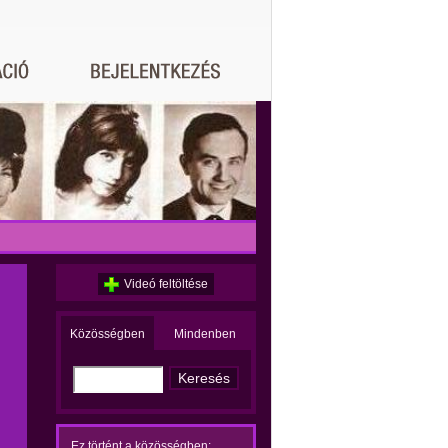
Videó feltöltése
Közösségben
Mindenben
Ez történt a közösségben: