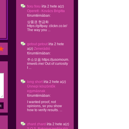
fxxu fxxu
írta
2 hete
a(z)
Operett - Kovács Brigitta
fórumtémában:
상품권 현금화
https://giftpay. clickn.co.kr/
The way you ...
getout getout
írta
2 hete
a(z)
Zenerádió
fórumtémában:
주소모음 https://jusomoum.
imweb.me/ Out of curiosity
I ...
long short
írta
2 hete
a(z)
Ünnepi köszöntők
egymásnak
fórumtémában:
I wanted proof, not
opinions, so you show
how to verify results. ...
zhard zhard
írta
2 hete
a(z)
S.O.S. Bakonyszentlászlói