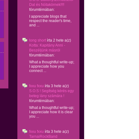
Dal és Nótakörnek!!!!
fórumtémában:
I appreciate blogs that
respect the reader's time,
and ...
long short
írta
2 hete
a(z)
Kotta: Kapitány Anni -
Beszéljünk másról
fórumtémában:
What a thoughtful write-up;
I appreciate how you
connect ...
fxxu fxxu
írta
3 hete
a(z)
S.O.S ! Segítség kérés egy
beteg lány számára !
fórumtémában:
What a thoughtful write-up;
I appreciate how it is clear
you ...
fxxu fxxu
írta
3 hete
a(z)
TarnaiRockBand