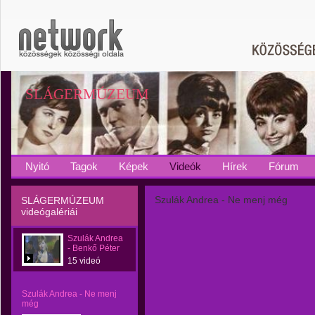
SLÁGERMÚZEUM
Nyitó
Tagok
Képek
Videók
Hírek
Fórum
Szulák Andrea - Ne menj még
SLÁGERMÚZEUM
videógalériái
Szulák Andrea
- Benkő Péter
15 videó
Szulák Andrea - Ne menj
még