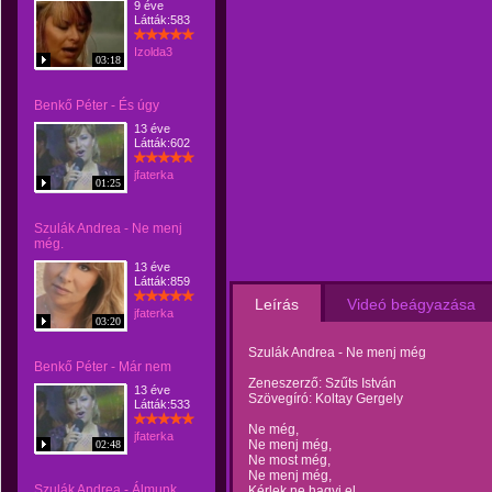
9 éve
Látták:583
Izolda3
03:18
Benkő Péter - És úgy
13 éve
Látták:602
jfaterka
01:25
Szulák Andrea - Ne menj
még.
13 éve
Látták:859
Leírás
Videó beágyazása
jfaterka
03:20
Szulák Andrea - Ne menj még
Benkő Péter - Már nem
Zeneszerző: Szűts István
13 éve
Szövegíró: Koltay Gergely
Látták:533
Ne még,
jfaterka
Ne menj még,
02:48
Ne most még,
Ne menj még,
Szulák Andrea - Álmunk
Kérlek ne hagyj el,