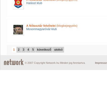
Halászi klub
A Nótasztár felvételei
(blogbejegyzés)
Mosonmagyaróvár klub
1
2
3
4
5
következő
utolsó
© 2007 Copyright Network.hu Minden jog fenntartva.
Impress