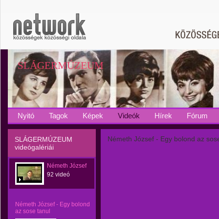
SLÁGERMÚZEUM
Nyitó
Tagok
Képek
Videók
Hírek
Fórum
Németh József - Egy bolond az sose
SLÁGERMÚZEUM
videógalériái
Németh József
92 videó
Németh József - Egy bolond
az sose tanul