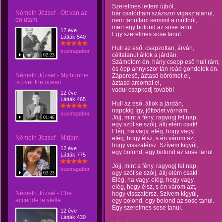
Szerelmes lettem újból,
Németh József - Ott van az
bár csalódtam százszor vigasztalanul,
én utam
nem tanultam semmit a múltból,
mert egy bolond az sose tanul.
12 éve
Egy szerelmes sose tanul.
Látták:540
Hull az eső, csapzottan, árván,
kustragabor
céltalanul állok a járdán.
02:23
Számolom én, hány csepp eső hull rám,
és épp annyiszor tán reád gondolok én.
Németh József - My bonnie
Záporeső, áztasd bőrömet el,
is over the ocean
áztasd arcomat el,
vadul csapkodj tovább!
12 éve
Látták:465
Hull az eső, állok a járdán,
napokig így, jöttödet várnám.
kustragabor
Jöjj, mint a fény, ragyogj fel nap,
01:46
egy szót se szólj, állj elém csak!
Elég, ha vagy, elég, hogy vagy,
Németh József - Mirjam
elég, hogy élsz, s én várom azt,
hogy visszatérsz. Szívem kigyúl,
12 éve
egy bolond, egy bolond az sose tanul.
Látták:775
Jöjj, mint a fény, ragyogj fel nap,
kustragabor
egy szót se szólj, állj elém csak!
02:23
Elég, ha vagy, elég, hogy vagy,
elég, hogy élsz, s én várom azt,
Németh József - Che
hogy visszatérsz. Szívem kigyúl,
accende le stelle
egy bolond, egy bolond az sose tanul.
Egy szerelmes sose tanul.
12 éve
Látták:430