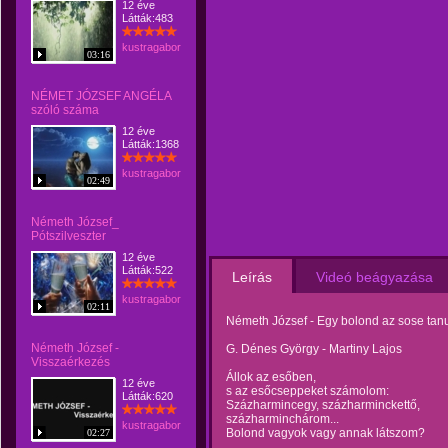
12 éve
Látták:483
kustragabor
03:16
NÉMET JÓZSEF ANGÉLA
szóló száma
12 éve
Látták:1368
kustragabor
02:49
Németh József_
Pótszilveszter
12 éve
Látták:522
Leírás
Videó beágyazása
kustragabor
02:11
Németh József - Egy bolond az sose tan
Németh József -
G. Dénes György - Martiny Lajos
Visszaérkezés
Állok az esőben,
12 éve
s az esőcseppeket számolom:
Látták:620
Százharmincegy, százharminckettő,
százharminchárom...
kustragabor
Bolond vagyok vagy annak látszom?
02:27