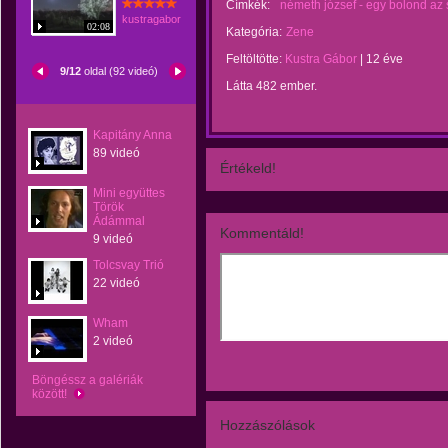
Címkék:
németh józsef - egy bolond az 
kustragabor
02:08
Kategória:
Zene
Feltöltötte:
Kustra Gábor
|
12 éve
9/12
oldal (92 videó)
Látta 482 ember.
Kapitány Anna
89 videó
Értékeld!
Mini együttes
Török
Ádámmal
Kommentáld!
9 videó
Tolcsvay Trió
22 videó
Wham
2 videó
Böngéssz a galériák
között!
Hozzászólások