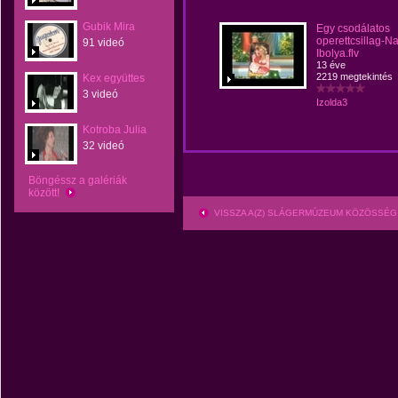
Gubik Mira
Egy csodálatos
operettcsillag-N
91 videó
Ibolya.flv
13 éve
2219 megtekintés
Kex együttes
3 videó
Izolda3
Kotroba Julia
32 videó
Böngéssz a galériák
között!
VISSZA A(Z) SLÁGERMÚZEUM KÖZÖSSÉG