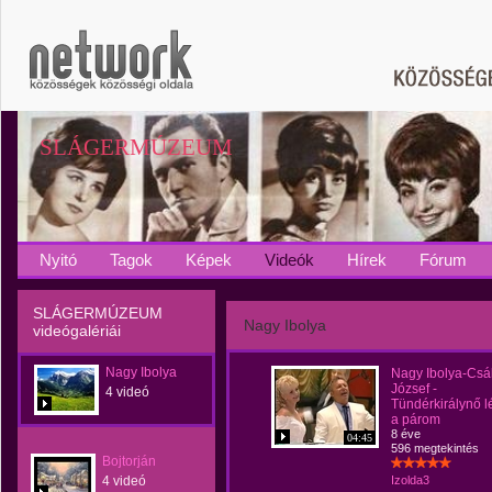
SLÁGERMÚZEUM
Nyitó
Tagok
Képek
Videók
Hírek
Fórum
SLÁGERMÚZEUM
Nagy Ibolya
videógalériái
Nagy Ibolya
Nagy Ibolya-Csá
József -
4 videó
Tündérkirálynő l
a párom
8 éve
04:45
596 megtekintés
Bojtorján
4 videó
Izolda3