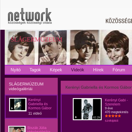
SLÁGERMÚZEUM
Nyitó
Tagok
Képek
Videók
Hírek
Fórum
SLÁGERMÚZEUM
Kerényi Gabriella és Kormos Gábor
videógalériái
Kerényi
Kerényi Gabi -
Gabriella és
Szerelem
Kormos Gábor
9 éve
470 megtekintés
11 videó
02:29
szekipisti
Biszák Júlia