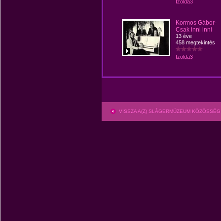
Izolda3
Kormos Gábor-
Csak inni inni
13 éve
458 megtekintés
Izolda3
VISSZA A(Z) SLÁGERMÚZEUM KÖZÖSSÉG