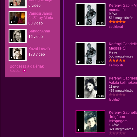
videógalériája
6 videó
Kerényi Gabi - Mi
mondanál
Vámosi János
9 éve
és Záray Márta
514 megtekintés
83 videó
02:33
szekipisti
Sándor Anna
16 videó
Kerényi Gabriella
Messze túl
Kazal László
9 éve
173 videó
506 megtekintés
03:22
szekipisti
Böngéssz a galériák
között!
Kerényi Gabriella
Valaki kell nekem
11 éve
458 megtekintés
03:40
Izolda3
Kerényi Gabriell
-Írógépen
lekopogom
13 éve
321 megtekintés