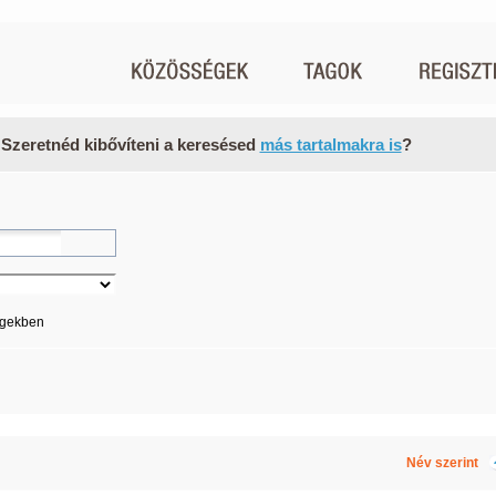
 Szeretnéd kibővíteni a keresésed
más tartalmakra is
?
égekben
Név szerint