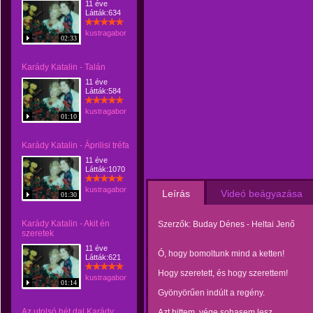
11 éve
Látták:634
kustragabor
02:33
Karády Katalin - Talán
11 éve
Látták:584
kustragabor
01:10
Karády Katalin - Áprilisi tréfa
11 éve
Látták:1070
kustragabor
Leírás
Videó beágyazása
01:30
Karády Katalin - Akit én
Szerzők: Buday Dénes - Heltai Jenő
szeretek
11 éve
Ó, hogy bomoltunk mind a ketten!
Látták:621
Hogy szeretett, és hogy szerettem!
kustragabor
01:14
Gyönyörűen indúlt a regény.
Az utolsó hét dal Karády
Azt hittem, vége sohasem lesz.