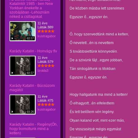
Katalintól 1985 - ben New
Yorkban énekelte a
De közben másba lett szerelmes
szobájában -Lehoznám
néked a csillagokat
Egyszer ő...egyszer én.
11 éve
Látták:889
Ó, hogy szenvedtünk mind a ketten,
kustragabor
02:57
Ő nevetett...én is nevettem
Karády Katalin - Honvágy flv
S továbbsiettünk könnyedén.
11 éve
De a szivünk fájt...egyre jobban,
Látták:579
Tán sirdogáltunk is titokban
Izolda3
02:57
Egyszer ő, egyszer én.
Karády Katalin - Búcsúzom
magától
Hogy hallgatunk ma mind a ketten!
11 éve
Látták:475
Ő elhagyott...én elfeledtem
kustragabor
És lett belőlem vén legény.
03:26
Olyan kaland volt, mint ezer más,
Karády Katalin - Regény(Óh,
hogy bomoltunk mind a
De visszasírjuk mégis egymást
ketten)
Egyszer ő...egyszer én.