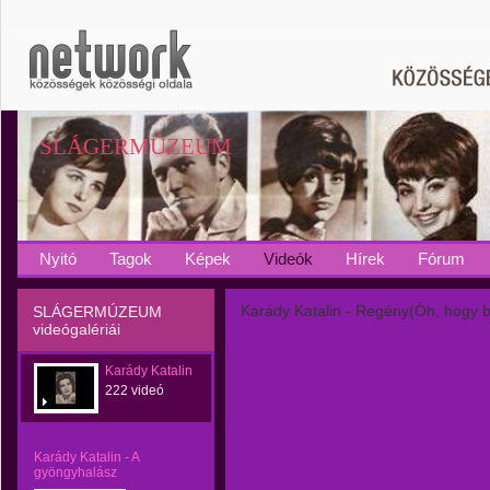
SLÁGERMÚZEUM
Nyitó
Tagok
Képek
Videók
Hírek
Fórum
Karády Katalin - Regény(Óh, hogy b
SLÁGERMÚZEUM
videógalériái
Karády Katalin
222 videó
Karády Katalin - A
gyöngyhalász