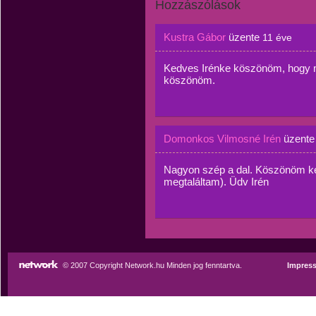
Hozzászólások
Kustra Gábor
üzente
11 éve
Kedves Irénke köszönöm, hogy m
köszönöm.
Domonkos Vilmosné Irén
üzent
Nagyon szép a dal. Köszönöm k
megtaláltam). Üdv Irén
© 2007 Copyright Network.hu Minden jog fenntartva.
Impres