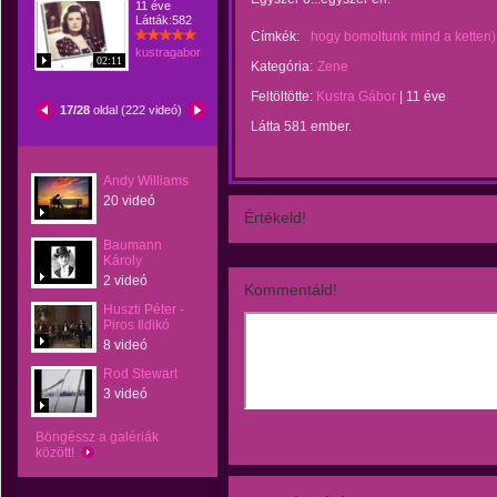
11 éve
Látták:582
Címkék:
hogy bomoltunk mind a ketten)
kustragabor
02:11
Kategória:
Zene
Feltöltötte:
Kustra Gábor
|
11 éve
17/28
oldal (222 videó)
Látta 581 ember.
Andy Williams
20 videó
Értékeld!
Baumann
Károly
2 videó
Kommentáld!
Huszti Péter -
Piros Ildikó
8 videó
Rod Stewart
3 videó
Böngéssz a galériák
között!