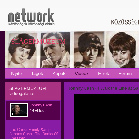
SLÁGERMÚZEUM
Nyitó
Tagok
Képek
Videók
Hírek
Fórum
Johnny Cash - I Walk the Line at S
SLÁGERMÚZEUM
videógalériái
Johnny Cash
14 videó
The Carter Family &amp;
Johnny Cash - The Banks Of
The Ohio