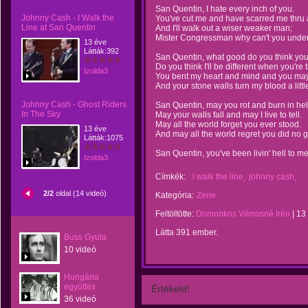
San Quentin, I hate every inch of you.
Johnny Cash - I Walk the
You've cut me and have scarred me thru a
Line at San Quentin
And I'll walk out a wiser weaker man;
Mister Congressman why can't you under
13 éve
Látták:392
San Quentin, what good do you think yo
Do you think I'll be different when you're
Izolda3
You bent my heart and mind and you may
And your stone walls turn my blood a littl
Johnny Cash - Ghost Riders
San Quentin, may you rot and burn in hel
In The Sky
May your walls fall and may I live to tell.
May all the world forget you ever stood.
13 éve
And may all the world regret you did no 
Látták:1075
San Quentin, you've been livin' hell to me
Izolda3
Címkék:
i walk the line
johnny cash
2/2
oldal (14 videó)
Kategória:
Zene
Feltöltötte:
Domonkos Vilmosné Irén
|
13
Látta 391 ember.
Buss Gyula
10 videó
Hungária
együttes
Értékeld!
36 videó