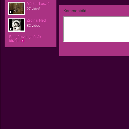
Márkus László
27 videó
Kommentáld!
Zsolnai Hédi
82 videó
Böngéssz a galériák
között!