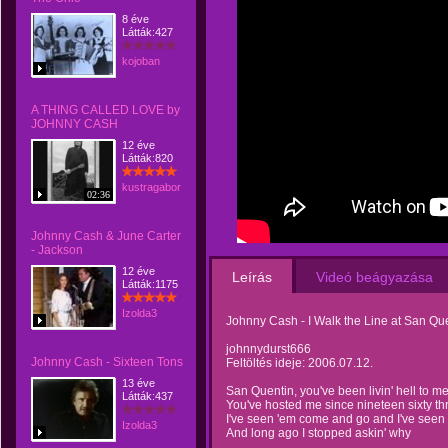
8 éve
Látták:427
kojoban
A THING CALLED LOVE by
JOHNNY CASH
12 éve
Látták:820
kustragabor
02:36
Johnny Cash & June Carter
- Jackson
12 éve
Leírás
Videó beágyazása
Látták:1175
Izolda3
Johnny Cash - I Walk the Line at San Qu
johnnydurst666
Johnny Cash - Sixteen Tons
Feltöltés ideje: 2006.07.12.
13 éve
San Quentin, you've been livin' hell to m
Látták:437
You've hosted me since nineteen sixty th
I've seen 'em come and go and I've seen
Izolda3
And long ago I stopped askin' why