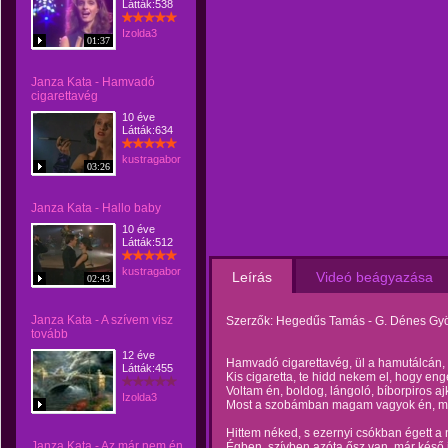
Látták:538
Izolda3
01:37
Janza Kata - Hamvadó
cigarettavég
10 éve
Látták:634
kustragabor
03:26
Janza Kata - Hallo baby
10 éve
Látták:512
kustragabor
Leírás
Videó beágyazása
02:43
Janza Kata - A szívem visz
Szerzők: Hegedűs Tamás - G. Dénes Gy
tovább
12 éve
Hamvadó cigarettavég, ül a hamutálcán,
Látták:455
Kis cigaretta, te hidd nekem el, hogy en
Voltam én, boldog, lángoló, bíborpiros aj
Izolda3
Most a szobámban magam vagyok én, me
Hittem néked, s ezernyi csókban égett a 
Janza Kata - Az már nem én
Égben, szívben azóta ősz van, már késő j