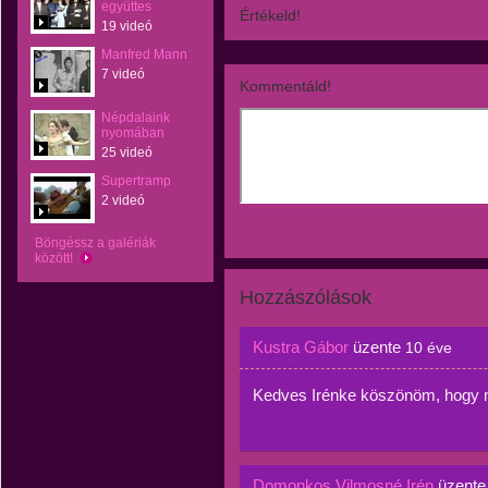
együttes
Értékeld!
19 videó
Manfred Mann
7 videó
Kommentáld!
Népdalaink
nyomában
25 videó
Supertramp
2 videó
Böngéssz a galériák
között!
Hozzászólások
Kustra Gábor
üzente
10 éve
Kedves Irénke köszönöm, hogy 
Domonkos Vilmosné Irén
üzent