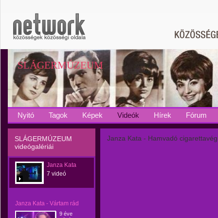
SLÁGERMÚZEUM
Nyitó
Tagok
Képek
Videók
Hírek
Fórum
Janza Kata - Hamvadó cigarettavég
SLÁGERMÚZEUM
videógalériái
Janza Kata
7 videó
Janza Kata - Vártam rád
9 éve