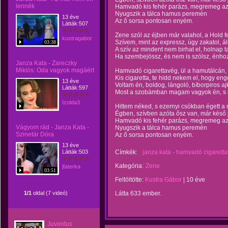
lennék
Hamvadó kis fehér parázs, megremeg az é
Nyugszik a tálca hamus peremén
13 éve
Az ő sorsa pontosan enyém.
Látták:507
Zene szól az éjben már valahol, a Hold f
kustragabor
Szívem, mint az expressz, úgy zakatol, á
03:38
A szív az mindent nem birhat el, holnap t
Ha szembejössz, és nem is szólsz, énho
Janza Kata - Zareczky
Miklós: Oda vagyok magáért
Hamvadó cigarettavég, ül a hamutálcán,
Kis cigaretta, te hidd nekem el, hogy en
13 éve
Voltam én, boldog, lángoló, bíborpiros aj
Látták:597
Most a szobámban magam vagyok én, s 
Izolda3
Hittem néked, s ezernyi csókban égett a 
Égben, szívben azóta ősz van, már késő já
Hamvadó kis fehér parázs, megremeg az é
Vágyom rád - Janza Kata -
Nyugszik a tálca hamus peremén
Szinetár Dóra
Az ő sorsa pontosan enyém.
13 éve
Látták:503
Címkék:
janza kata - hamvadó cigarett
Kategória:
Zene
jfaterka
03:51
Feltöltötte:
Kustra Gábor
|
10 éve
1/1
oldal (7 videó)
Látta 633 ember.
Juventus