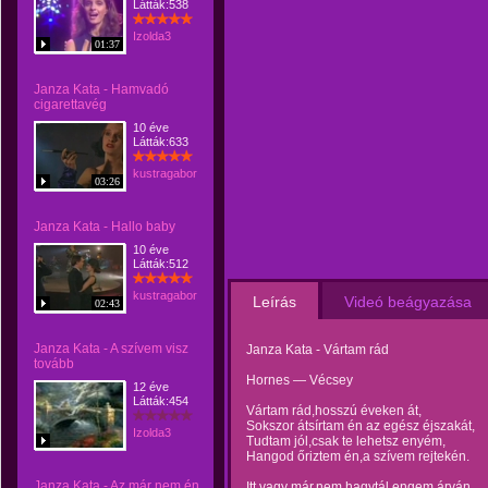
Látták:538
Izolda3
01:37
Janza Kata - Hamvadó
cigarettavég
10 éve
Látták:633
kustragabor
03:26
Janza Kata - Hallo baby
10 éve
Látták:512
kustragabor
Leírás
Videó beágyazása
02:43
Janza Kata - A szívem visz
Janza Kata - Vártam rád
tovább
Hornes — Vécsey
12 éve
Látták:454
Vártam rád,hosszú éveken át,
Sokszor átsírtam én az egész éjszakát,
Izolda3
Tudtam jól,csak te lehetsz enyém,
Hangod őriztem én,a szívem rejtekén.
Janza Kata - Az már nem én
Itt vagy már,nem hagytál engem árván,