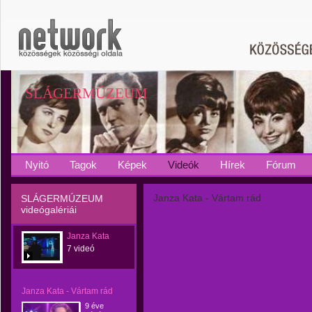
SLÁGERMÚZEUM
Nyitó
Tagok
Képek
Videók
Hírek
Fórum
Janza Kata - Vártam rád
SLÁGERMÚZEUM
videógalériái
Janza Kata
7 videó
Janza Kata - Vártam rád
9 éve