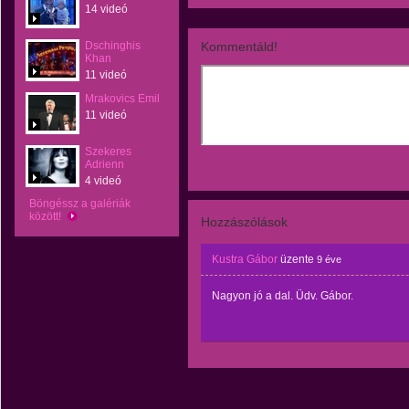
14 videó
Dschinghis
Kommentáld!
Khan
11 videó
Mrakovics Emil
11 videó
Szekeres
Adrienn
4 videó
Böngéssz a galériák
között!
Hozzászólások
Kustra Gábor
üzente
9 éve
Nagyon jó a dal. Üdv. Gábor.