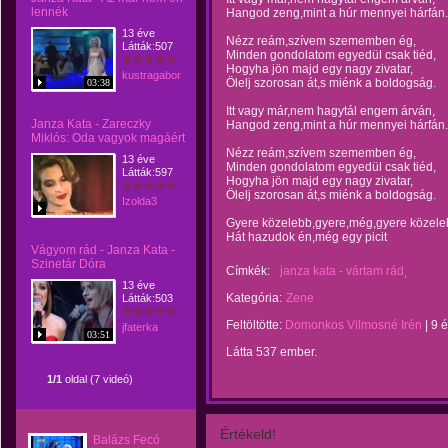
lennék
Hangod zeng,mint a húr mennyei hárfán.
13 éve
Nézz reám,szívem szememben ég,
Látták:507
Minden gondolatom egyedül csak tiéd,
Hogyha jön majd egy nagy zivatar,
kustragabor
Ölelj szorosan át,s miénk a boldogság.
03:38
Itt vagy már,nem hagytál engem árván,
Janza Kata - Zareczky
Hangod zeng,mint a húr mennyei hárfán.
Miklós: Oda vagyok magáért
Nézz reám,szívem szememben ég,
13 éve
Minden gondolatom egyedül csak tiéd,
Látták:597
Hogyha jön majd egy nagy zivatar,
Ölelj szorosan át,s miénk a boldogság.
Izolda3
Gyere közelebb,gyere,még,gyere közele
Hát hazudok én,még egy picit
Vágyom rád - Janza Kata -
Szinetár Dóra
Címkék:
janza kata - vártam rád
13 éve
Kategória:
Zene
Látták:503
Feltöltötte:
Domonkos Vilmosné Irén
|
9 
jfaterka
03:51
Látta 537 ember.
1/1
oldal (7 videó)
Értékeld!
Balázs Fecó