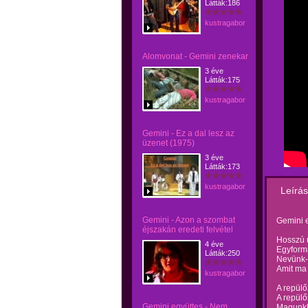
Látták:186
kustragabor
Alomvonat - Gemini zenekar
3 éve
Látták:175
kustragabor
Gemini - Ez a dal lesz az
üzenet (1975)
3 éve
Látták:173
kustragabor
Leírás
Gemini - Azon a szombat
Gemini 
éjszakán eredeti felvétel
Hosszú 
4 éve
Egyforma
Látták:250
Nevünk-i
Amit ma 
kustragabor
A repül
A repülő
Gemini együttes - Nem
Magunkk