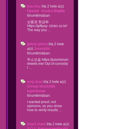
fxxu fxxu
írta
2 hete
a(z)
Operett - Kovács Brigitta
fórumtémában:
상품권 현금화
https://giftpay. clickn.co.kr/
The way you ...
getout getout
írta
2 hete
a(z)
Zenerádió
fórumtémában:
주소모음 https://jusomoum.
imweb.me/ Out of curiosity
I ...
long short
írta
2 hete
a(z)
Ünnepi köszöntők
egymásnak
fórumtémában:
I wanted proof, not
opinions, so you show
how to verify results. ...
zhard zhard
írta
2 hete
a(z)
S.O.S. Bakonyszentlászlói