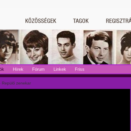
ók
Hírek
Fórum
Linkek
Friss
- Repülő zenekar