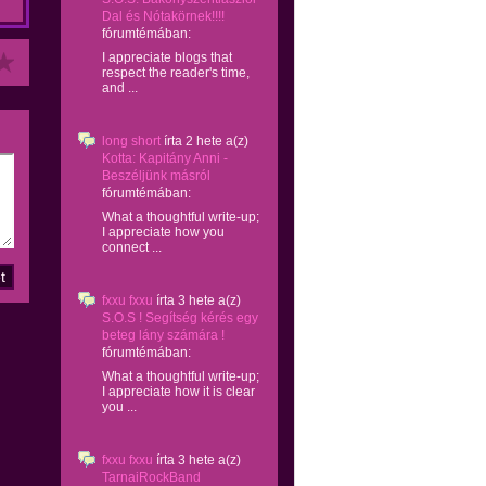
Dal és Nótakörnek!!!!
fórumtémában:
I appreciate blogs that
respect the reader's time,
and ...
long short
írta
2 hete
a(z)
Kotta: Kapitány Anni -
Beszéljünk másról
fórumtémában:
What a thoughtful write-up;
I appreciate how you
connect ...
fxxu fxxu
írta
3 hete
a(z)
S.O.S ! Segítség kérés egy
beteg lány számára !
fórumtémában:
What a thoughtful write-up;
I appreciate how it is clear
you ...
fxxu fxxu
írta
3 hete
a(z)
TarnaiRockBand