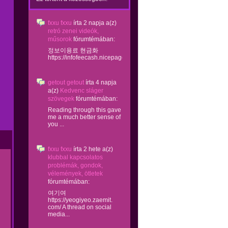
fxxu fxxu
írta
2 napja
a(z)
retró zenei videók,
műsorok
fórumtémában:
정보이용료 현금화
https://infofeecash.nicepage...
getout getout
írta
4 napja
a(z)
Kedvenc sláger
szövegek
fórumtémában:
Reading through this gave
me a much better sense of
you ...
fxxu fxxu
írta
2 hete
a(z)
klubbal kapcsolatos
problémák, gondok,
vélemények, ötletek
fórumtémában:
여기여
https://yeogiyeo.zaemit.
com/ A thread on social
media...