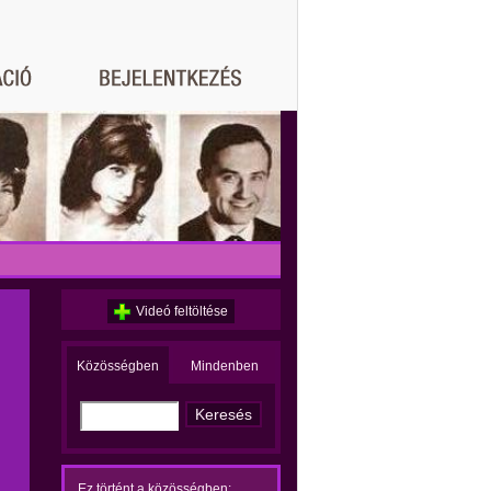
Videó feltöltése
Közösségben
Mindenben
Ez történt a közösségben: