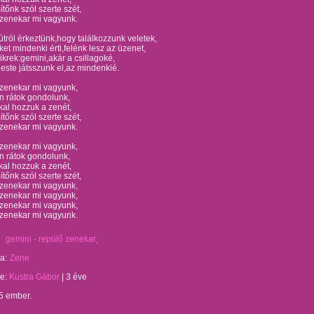
ítőnk szól szerte szét,
őzenekar mi vagyunk.
tról érkeztünk,hogy találkozzunk veletek,
et mindenki érti,felénk lesz az üzenet,
krek:gemini,akár a csillagoké,
este játsszunk el,az mindenkié.
őzenekar mi vagyunk,
n rátok gondolunk,
al hozzuk a zenét,
ítőnk szól szerte szét,
őzenekar mi vagyunk.
őzenekar mi vagyunk,
n rátok gondolunk,
al hozzuk a zenét,
ítőnk szól szerte szét,
őzenekar mi vagyunk,
őzenekar mi vagyunk,
őzenekar mi vagyunk,
őzenekar mi vagyunk.
gemini - repülő zenekar
a:
Zene
te:
Kustra Gábor
|
3 éve
5 ember.