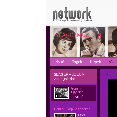
SLÁGERMÚZEUM
Nyitó
Tagok
Képek
Vide
Gemini 
SLÁGERMÚZEUM
videógalériái
Gemini
Együttes
19 videó
Gemini - Repülő zenekar
3 éve