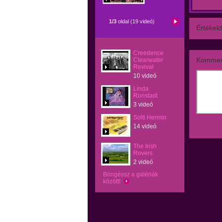
1/3
oldal (19 videó)
Értékeld
Creedence
Kommen
Clearwater
Revival
10 videó
Linda
Ronstadt
3 videó
Solti Hermin
14 videó
The Irish
Rovers
2 videó
Böngéssz a galériák
között!