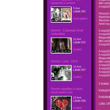
nyugszik a szívem
Min erős
A repül
5 éve
Látták:281
Hosszú ú
Nyelvünk
kustragabor
Nevünk-i
Amit ma 
Gemini - Csavargó ének
A repül
(videoklip)
A repülő
Magunkk
11 éve
Min erős
Látták:531
A repül
Izolda3
A repül
02:45
A repülő
Magunkk
Gemini- Livia - 1974
Min erős
A repül
13 éve
A repül
Látták:837
A repül
A repül
Izolda3
Címkék:
Gemini együttes-A zene
Kategóri
most neked szól
Feltöltöt
13 éve
Látták:558
Látta 18
Izolda3