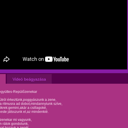
Videó beágyazása
együttes-Repülőzenekar
útról érkeztünk,poggyászunk a zene,
 ritmusra ad dobot,mindannyiunk szíve,
krek:gemini,akár a csillagoké,
este játsszunk el,az mindenkié.
őzenekar mi vagyunk,
n rátok gondolunk,
al hozzuk a zenét,