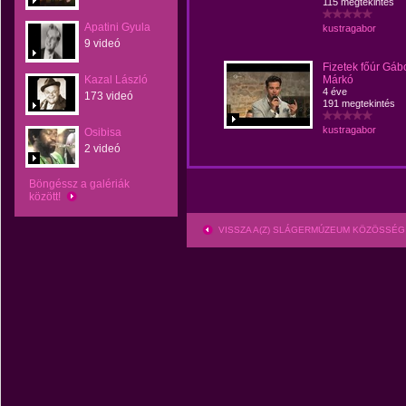
115 megtekintés
Apatini Gyula
kustragabor
9 videó
Fizetek főúr Gáb
Kazal László
Márkó
4 éve
173 videó
191 megtekintés
kustragabor
Osibisa
2 videó
Böngéssz a galériák
között!
VISSZA A(Z) SLÁGERMÚZEUM KÖZÖSSÉG