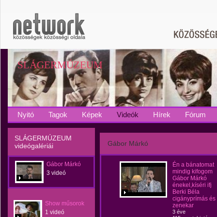
SLÁGERMÚZEUM
Nyitó
Tagok
Képek
Videók
Hírek
Fórum
SLÁGERMÚZEUM
Gábor Márkó
videógalériái
Gábor Márkó
Én a bánatomat
mindig kifogom
3 videó
Gábor Márkó
énekel,kíséri ifj
Berki Béla
cigányprímás és
Show műsorok
zenekar
1 videó
3 éve