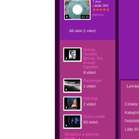
7 éve
Látták:354
jfaterka
02:35
1/1
oldal (1 videó)
Ilosvay
Gusztáv,
Ilosvay Trió,
Ilosvay
Együttes
8 videó
Passenger
Leírás
1 videó
Rák Kati
2 videó
Címkék:
Kategóri
Szűcs Judith
Feltöltöt
83 videó
Látta 35
Böngéssz a galériák
között!