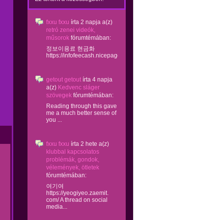
fxxu fxxu
írta
2 napja
a(z)
retró zenei videók,
műsorok
fórumtémában:
정보이용료 현금화
https://infofeecash.nicepage...
getout getout
írta
4 napja
a(z)
Kedvenc sláger
szövegek
fórumtémában:
Reading through this gave
me a much better sense of
you ...
fxxu fxxu
írta
2 hete
a(z)
klubbal kapcsolatos
problémák, gondok,
vélemények, ötletek
fórumtémában:
여기여
https://yeogiyeo.zaemit.
com/ A thread on social
media...