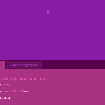
Videó beágyazása
1966
chérie
gábor
ilona
merci
a:
Zene
te:
Jancsó Attila
|
7 éve
3 ember.