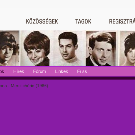
ók
Hírek
Fórum
Linkek
Friss
ona - Merci chérie (1966)