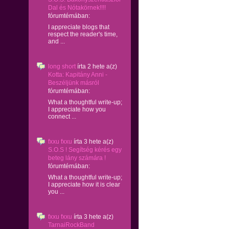
Dal és Nótakörnek!!!!
fórumtémában:
I appreciate blogs that
respect the reader's time,
and ...
long short
írta
2 hete
a(z)
Kotta: Kapitány Anni -
Beszéljünk másról
fórumtémában:
What a thoughtful write-up;
I appreciate how you
connect ...
fxxu fxxu
írta
3 hete
a(z)
S.O.S ! Segítség kérés egy
beteg lány számára !
fórumtémában:
What a thoughtful write-up;
I appreciate how it is clear
you ...
fxxu fxxu
írta
3 hete
a(z)
TarnaiRockBand