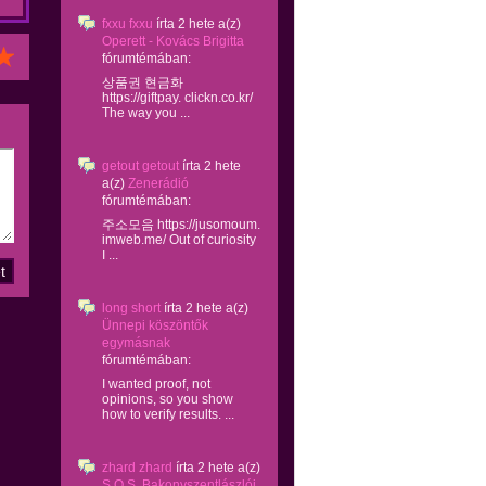
fxxu fxxu
írta
2 hete
a(z)
Operett - Kovács Brigitta
fórumtémában:
상품권 현금화
https://giftpay. clickn.co.kr/
The way you ...
getout getout
írta
2 hete
a(z)
Zenerádió
fórumtémában:
주소모음 https://jusomoum.
imweb.me/ Out of curiosity
I ...
long short
írta
2 hete
a(z)
Ünnepi köszöntők
egymásnak
fórumtémában:
I wanted proof, not
opinions, so you show
how to verify results. ...
zhard zhard
írta
2 hete
a(z)
S.O.S. Bakonyszentlászlói