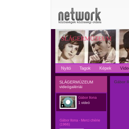
SLÁGERMÚZEUM
Nyitó
Tagok
Képek
Vide
Gábor Il
SLÁGERMÚZEUM
videógalériái
Gábor Ilona
1 videó
Gábor Ilona - Merci chérie
(1966)