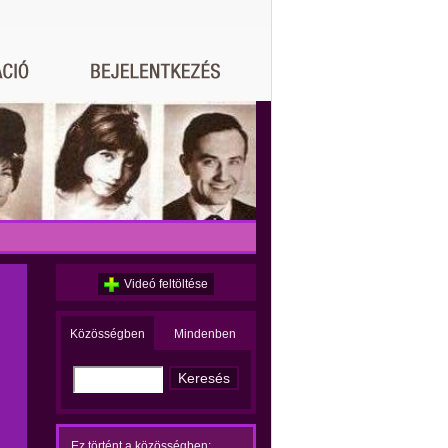
Videó feltöltése
Közösségben
Mindenben
Ez történt a közösségben: