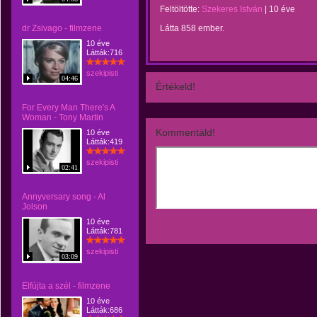
Feltöltötte:
Szekeres István
|
10 éve
dr Zsivago - filmzene
Látta 858 ember.
10 éve
Látták:716
szekipisti
04:46
Értékeld!
For Every Man There's A
Woman - Tony Martin
Kommentáld!
10 éve
Látták:419
szekipisti
02:41
Annyversary song - Al
Jolson
10 éve
Látták:781
szekipisti
03:09
Elfújta a szél - filmzene
10 éve
Látták:686