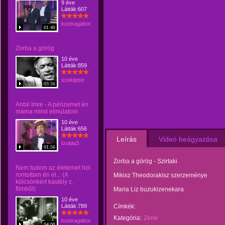
9 éve
Látták:607
kustragabor
01:40
Zorba a görög
10 éve
Látták:859
szekipisti
03:56
Antal Imre - A pénzemet én
máma mind elmulatom
10 éve
Látták:656
Leírás
Videó beágyazása
Izolda3
01:56
Zorba a görög - Szirtaki
Nem tudom az életemet hol
rontottam én el... (A
Mikisz Theodorakisz szerzeménye
kölcsönkért kastély c.
filmből)
Maria Liz buzukizenekara
10 éve
Látták:789
Címkék:
Kategória:
Zene
kustragabor
04:08