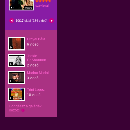
szekipisti
03:50
10/17
oldal (134 videó)
Ernyei Béla
6 videó
Jackie
DeShannon
2 videó
Marino Marini
3 videó
Trini Lopez
10 videó
Böngéssz a galériák
között!