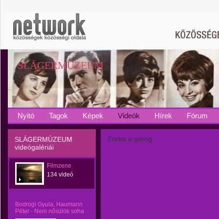
SLÁGERMÚZEUM
Nyitó
Tagok
Képek
Videók
Hírek
Fórum
Zorba a görög
SLÁGERMÚZEUM
videógalériái
Filmzene
134 videó
Bodrogi Gyula, Haumann
Péter - Nem nősülök soha