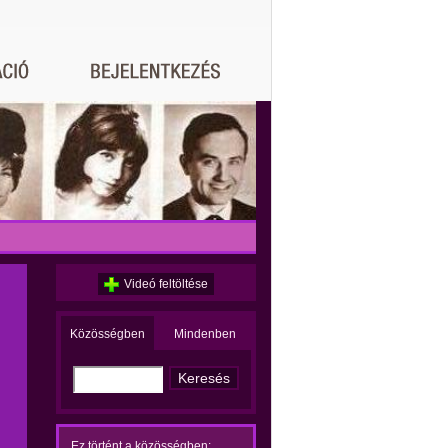
Videó feltöltése
Közösségben
Mindenben
Ez történt a közösségben: