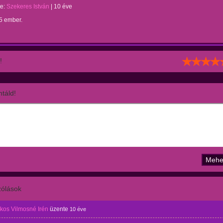
te:
Szekeres István
|
10 éve
5 ember.
!
táld!
ólások
os Vilmosné Irén
üzente
10 éve