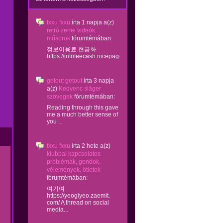
fxxu fxxu
írta
1 napja
a(z)
retró zenei videók,
műsorok
fórumtémában:
정보이용료 현금화
https://infofeecash.nicepage...
getout getout
írta
3 napja
a(z)
Kedvenc sláger
szövegek
fórumtémában:
Reading through this gave
me a much better sense of
you ...
fxxu fxxu
írta
2 hete
a(z)
klubbal kapcsolatos
problémák, gondok,
vélemények, ötletek
fórumtémában:
여기여
https://yeogiyeo.zaemit.
com/ A thread on social
media...