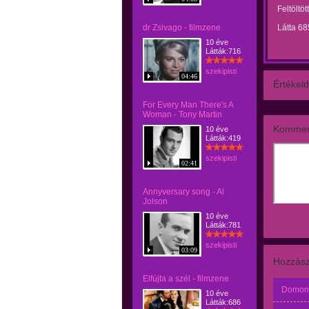
Feltöltöt
dr Zsivago - filmzene
Látta 68
10 éve
Látták:716
szekipisti
04:46
Értékeld
For Every Man There's A
Woman - Tony Martin
Kommen
10 éve
Látták:419
szekipisti
02:41
Annyversary song - Al
Jolson
10 éve
Látták:781
szekipisti
03:09
Hozzász
Elfújta a szél - filmzene
Domonk
10 éve
Látták:686