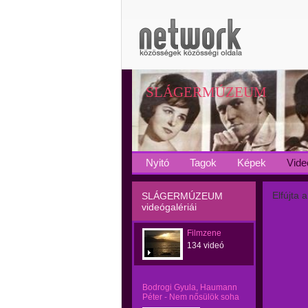
SLÁGERMÚZEUM
Nyitó
Tagok
Képek
Vide
Elfújta 
SLÁGERMÚZEUM
videógalériái
Filmzene
134 videó
Bodrogi Gyula, Haumann
Péter - Nem nősülök soha