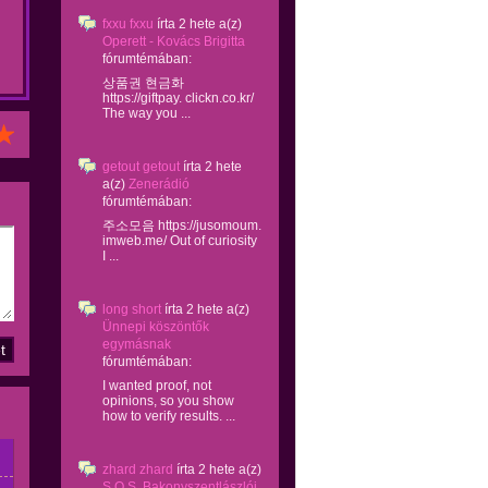
fxxu fxxu
írta
2 hete
a(z)
Operett - Kovács Brigitta
fórumtémában:
상품권 현금화
https://giftpay. clickn.co.kr/
The way you ...
getout getout
írta
2 hete
a(z)
Zenerádió
fórumtémában:
주소모음 https://jusomoum.
imweb.me/ Out of curiosity
I ...
long short
írta
2 hete
a(z)
Ünnepi köszöntők
egymásnak
fórumtémában:
I wanted proof, not
opinions, so you show
how to verify results. ...
zhard zhard
írta
2 hete
a(z)
S.O.S. Bakonyszentlászlói