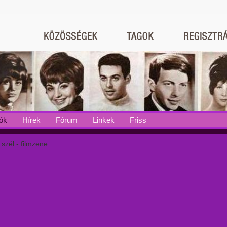
ók
Hírek
Fórum
Linkek
Friss
a szél - filmzene