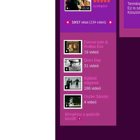
Termész
szekipisti
Ez is s
03:50
Köszön
10/17
oldal (134 videó)
Darvas Iván &
Ruttkai Éva
19 videó
Doris Day
31 videó
Külföldi
slágerek
186 videó
Oszter Sándor
4 videó
Böngéssz a galériák
között!