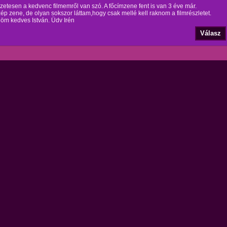
etesen a kedvenc filmemről van szó. A főcímzene fent is van 3 éve már.
zép zene, de olyan sokszor láttam,hogy csak mellé kell raknom a filmrészletet.
öm kedves István. Üdv Irén
Válasz