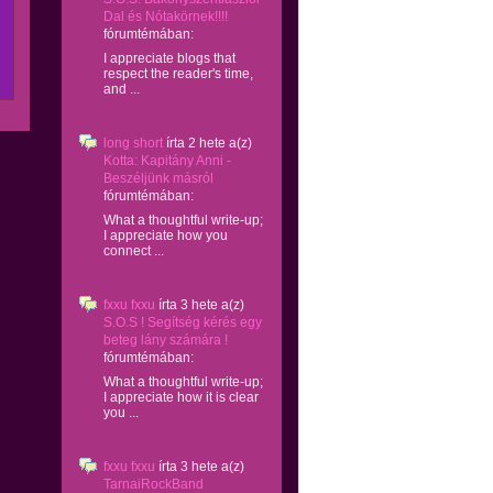
Dal és Nótakörnek!!!!
fórumtémában:
I appreciate blogs that
respect the reader's time,
and ...
long short
írta
2 hete
a(z)
Kotta: Kapitány Anni -
Beszéljünk másról
fórumtémában:
What a thoughtful write-up;
I appreciate how you
connect ...
fxxu fxxu
írta
3 hete
a(z)
S.O.S ! Segítség kérés egy
beteg lány számára !
fórumtémában:
What a thoughtful write-up;
I appreciate how it is clear
you ...
fxxu fxxu
írta
3 hete
a(z)
TarnaiRockBand