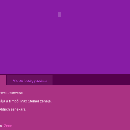
Videó beágyazása
 szél - filmzene
ája a filmből Max Steiner zenéje.
Aldrich zenekara
a:
Zene