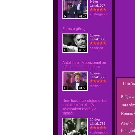
9 éve
Látták:607
kustragabor
01:40
Zorba a görög
10 éve
Látták:858
szekipisti
03:56
Antal Imre - A pénzemet én
máma mind elmulatom
10 éve
Látták:656
Leírás
Izolda3
01:56
Elfújta a
Nem tudom az életemet hol
rontottam én el... (A
Tara tém
kölcsönkért kastély c.
filmből)
Ronnie 
10 éve
Látták:789
Címkék:
Kategóri
kustragabor
04:08