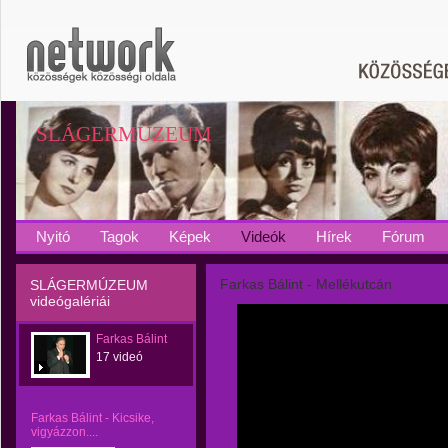
SLÁGERMÚZEUM
Nyitó
Tagok
Képek
Videók
Hírek
Fórum
Farkas Bálint - Mellékutcán
SLÁGERMÚZEUM
videógalériái
Farkas Bálint
17 videó
Farkas Bálint - Kicsike,
vigyázzon....