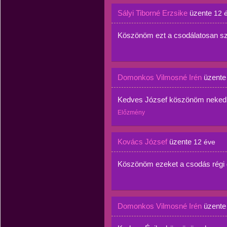
Sályi Tiborné Erzsike
üzente
12 
Köszönöm ezt a csodálatosan sz
Domonkos Vilmosné Irén
üzent
Kedves József köszönöm neked.
Előzmény
Kovács József
üzente
12 éve
Köszönöm ezeket a csodás régi 
Domonkos Vilmosné Irén
üzent