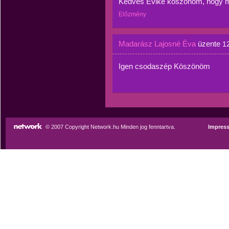
Kedves Évike köszönöm, hogy me
Előzmény
Madarász Lajosné Éva
üzente
1
Igen csodaszép Köszönöm
© 2007 Copyright Network.hu Minden jog fenntartva.
Impres