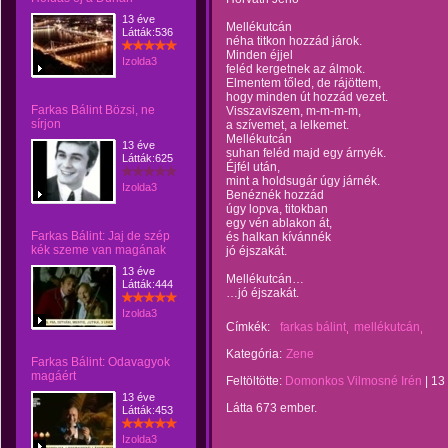
13 éve
Mellékutcán
Látták:536
néha titkon hozzád járok.
Minden éjjel
Izolda3
feléd kergetnek az álmok.
Elmentem tőled, de rájöttem,
hogy minden út hozzád vezet.
Farkas Bálint Bözsi, ne
Visszaviszem, m-m-m-m,
sírjon
a szívemet, a lelkemet.
Mellékutcán
13 éve
suhan feléd majd egy árnyék.
Látták:625
Éjfél után,
mint a holdsugár úgy járnék.
Izolda3
Benéznék hozzád
úgy lopva, titokban
egy vén ablakon át,
Farkas Bálint: Jaj de szép
és halkan kívánnék
kék szeme van magának
jó éjszakát.
13 éve
Mellékutcán…
Látták:444
…jó éjszakát.
Izolda3
Címkék:
farkas bálint
mellékutcán
Kategória:
Zene
Farkas Bálint: Odavagyok
magáért
Feltöltötte:
Domonkos Vilmosné Irén
|
13
13 éve
Látta 673 ember.
Látták:453
Izolda3