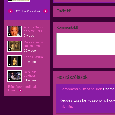
Értékeld!
2/3
oldal (17 videó)
Kommentáld!
Agárdy Gábor
és Máté Erzsi
7 videó
Darvas Iván &
Ruttkai Éva
19 videó
Kabos László
12 videó
Republic
együttes
Hozzászólások
31 videó
Böngéssz a galériák
Domonkos Vilmosné Irén
üzent
között!
Kedves Erzsike köszönöm, hogy 
Előzmény