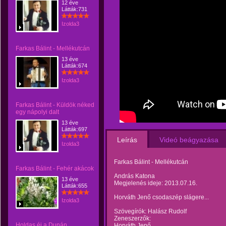
12 éve
Látták:731
Izolda3
Farkas Bálint - Mellékutcán
13 éve
Látták:674
Izolda3
Farkas Bálint - Küldök néked
egy nápolyi dalt
13 éve
Látták:697
Leírás
Videó beágyazása
Izolda3
Farkas Bálint - Mellékutcán
Farkas Bálint - Fehér akácok
András Katona
13 éve
Megjelenés ideje: 2013.07.16.
Látták:655
Horváth Jenő csodaszép slágere...
Izolda3
Szövegírók: Halász Rudolf
Zeneszerzők:
Holdas éj a Dunán
Horváth Jenő