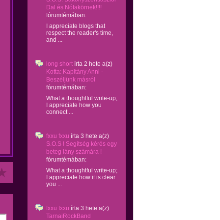
Dal és Nótakörnek!!!!
fórumtémában:
I appreciate blogs that
respect the reader's time,
and ...
long short
írta
2 hete
a(z)
Kotta: Kapitány Anni -
Beszéljünk másról
fórumtémában:
What a thoughtful write-up;
I appreciate how you
connect ...
fxxu fxxu
írta
3 hete
a(z)
S.O.S ! Segítség kérés egy
beteg lány számára !
fórumtémában:
What a thoughtful write-up;
I appreciate how it is clear
you ...
fxxu fxxu
írta
3 hete
a(z)
TarnaiRockBand