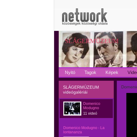
SLÁGERMÚZEUM
Nyitó
Tagok
Képek
Vide
Domenic
SLÁGERMÚZEUM
videógalériái
Domenico
Modugno
11 videó
Domenico Modugno - La
lontananza