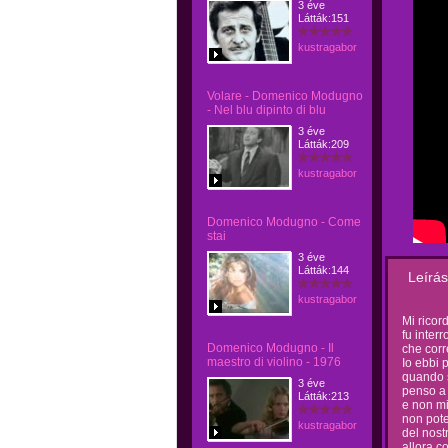
3 éve
Látták:151
kustragabor
Volare - Domenico Modugno
- Nel blu dipinto di blu
3 éve
Látták:209
kustragabor
Domenico Modugno - Come
stai
3 éve
Látták:144
Leírás
kustragabor
Mi ricor
fu inter
Domenico Modugno - Il
che corr
maestro di violino - 1976
Io ebbi
quando 
3 éve
penso a
Látták:213
e non mi
non pote
kustragabor
del nostr
allora c