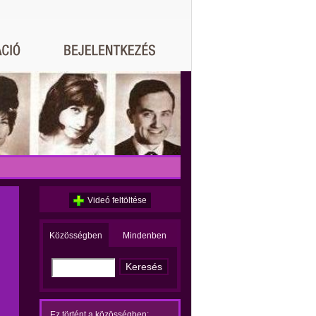
Videó feltöltése
Közösségben
Mindenben
Ez történt a közösségben: