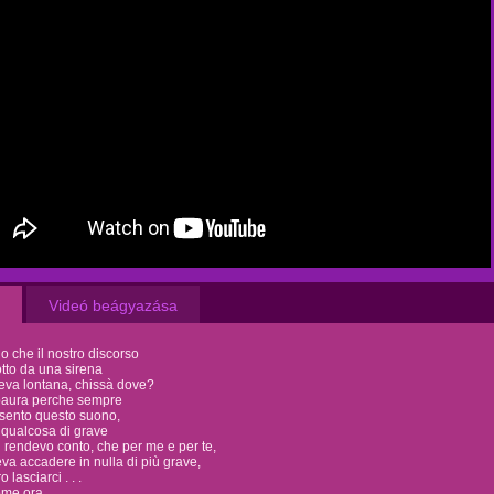
Videó beágyazása
do che il nostro discorso
rotto da una sirena
eva lontana, chissà dove?
 paura perche sempre
sento questo suono,
 qualcosa di grave
 rendevo conto, che per me e per te,
va accadere in nulla di più grave,
o lasciarci . . .
ome ora