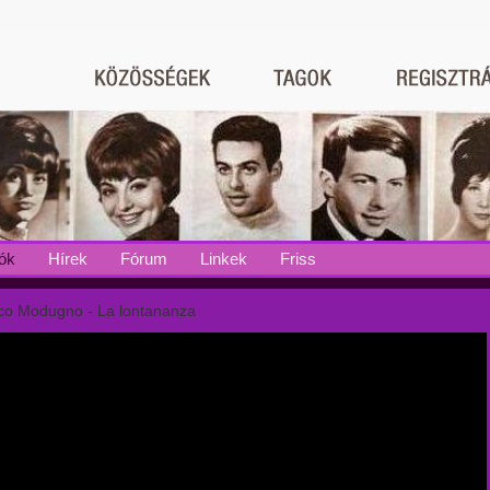
ók
Hírek
Fórum
Linkek
Friss
o Modugno - La lontananza