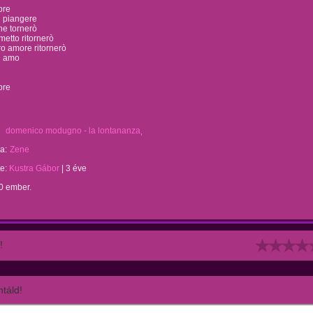
ore
n piangere
he tornerò
ometto ritornerò
uro amore ritornerò
i amo
ore
domenico modugno - la lontananza
a:
Zene
te:
Kustra Gábor
|
3 éve
0 ember.
!
táld!