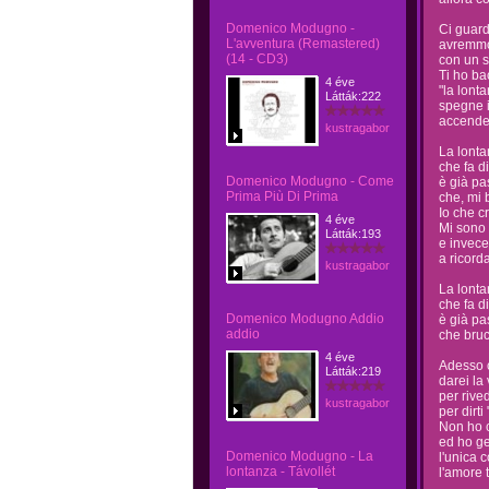
Domenico Modugno -
Ci guar
L'avventura (Remastered)
avremmo 
(14 - CD3)
con un s
Ti ho ba
4 éve
"la lont
Látták:222
spegne i
accende q
kustragabor
La lonta
che fa d
Domenico Modugno - Come
è già pa
Prima Più Di Prima
che, mi 
Io che cr
4 éve
Mi sono 
Látták:193
e invece 
a ricord
kustragabor
La lonta
che fa d
Domenico Modugno Addio
è già pa
addio
che bruc
4 éve
Adesso 
Látták:219
darei la 
per rive
kustragabor
per dirt
Non ho c
ed ho ge
Domenico Modugno - La
l'unica 
lontanza - Távollét
l'amore 