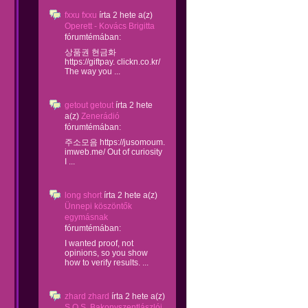
fxxu fxxu
írta
2 hete
a(z)
Operett - Kovács Brigitta
fórumtémában:
상품권 현금화
https://giftpay. clickn.co.kr/
The way you ...
getout getout
írta
2 hete
a(z)
Zenerádió
fórumtémában:
주소모음 https://jusomoum.
imweb.me/ Out of curiosity
I ...
long short
írta
2 hete
a(z)
Ünnepi köszöntők
egymásnak
fórumtémában:
I wanted proof, not
opinions, so you show
how to verify results. ...
zhard zhard
írta
2 hete
a(z)
S.O.S. Bakonyszentlászlói