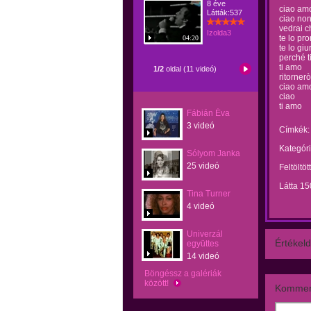
8 éve
ciao am
Látták:537
ciao no
vedrai c
Izolda3
te lo pr
04:20
te lo gi
perché t
ti amo
1/2
oldal (11 videó)
ritornerò
ciao am
ciao
ti amo
Fábián Éva
3 videó
Címkék:
Kategóri
Sólyom Janka
25 videó
Feltöltöt
Látta 15
Tina Turner
4 videó
Univerzál
Értékeld
együttes
14 videó
Böngéssz a galériák
között!
Kommen