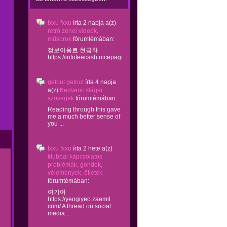
fxxu fxxu
írta
2 napja
a(z)
retró zenei videók,
műsorok
fórumtémában:
정보이용료 현금화
https://infofeecash.nicepage...
getout getout
írta
4 napja
a(z)
Kedvenc sláger
szövegek
fórumtémában:
Reading through this gave
me a much better sense of
you ...
fxxu fxxu
írta
2 hete
a(z)
klubbal kapcsolatos
problémák, gondok,
vélemények, ötletek
fórumtémában:
여기여
https://yeogiyeo.zaemit.
com/ A thread on social
media...