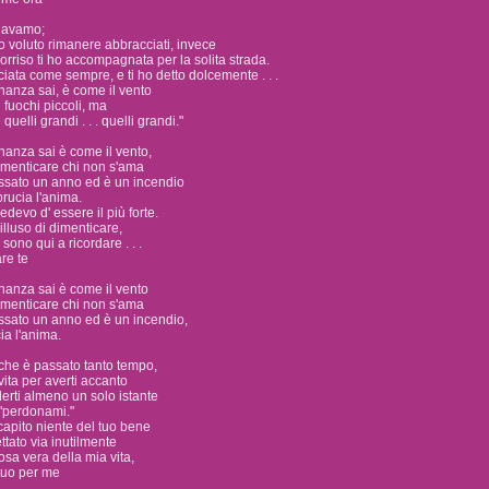
davamo;
voluto rimanere abbracciati, invece
orriso ti ho accompagnata per la solita strada.
ciata come sempre, e ti ho detto dolcemente . . .
ananza sai, è come il vento
 fuochi piccoli, ma
uelli grandi . . . quelli grandi."
nanza sai è come il vento,
imenticare chi non s'ama
ssato un anno ed è un incendio
brucia l'anima.
edevo d' essere il più forte.
illuso di dimenticare,
sono qui a ricordare . . .
are te
nanza sai è come il vento
imenticare chi non s'ama
ssato un anno ed è un incendio,
ia l'anima.
che è passato tanto tempo,
vita per averti accanto
derti almeno un solo istante
i "perdonami."
apito niente del tuo bene
ttato via inutilmente
cosa vera della mia vita,
tuo per me