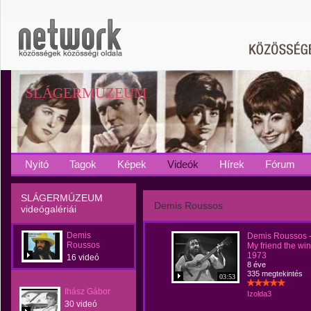
SLÁGERMÚZEUM
Nyitó
Tagok
Képek
Videók
Hírek
Fórum
SLÁGERMÚZEUM
Demis Roussos
videógalériái
Demis
Demis Roussos 
Roussos
My friend the win
1973
16 videó
8 éve
335 megtekintés
03:53
Ihász Gábor
Izolda3
30 videó