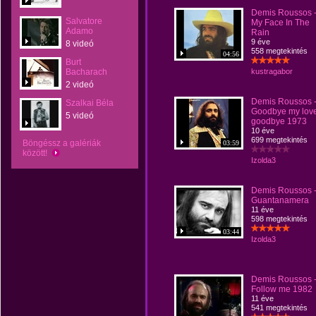
Demis Roussos 
Salvatore
My Face In The
Adamo
Rain
9 éve
8 videó
558 megtekintés
04:56
Burt
Bacharach
kustragabor
2 videó
Demis Roussos 
Szalkai Béla
Goodbye my lov
5 videó
goodbye 1973
10 éve
699 megtekintés
Böngéssz a galériák
03:59
között!
Izolda3
Demis Roussos 
Guantanamera
11 éve
598 megtekintés
03:44
Izolda3
Demis Roussos 
Follow me 1982
11 éve
541 megtekintés