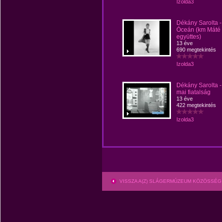
Izolda3
Dékány Sarolta -
Óceán (km Máté
együttes)
13 éve
690 megtekintés
Izolda3
Dékány Sarolta -
mai fiatalság
13 éve
422 megtekintés
Izolda3
VISSZA A(Z) SLÁGERMÚZEUM KÖZÖSSÉG