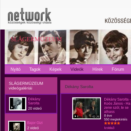
SLÁGERMÚZEUM
Nyitó
Tagok
Képek
Videók
Hírek
Fórum
SLÁGERMÚZEUM
Dékány Sarolta
videógalériái
Dékány
Dékány Sarolta -
Sarolta
Koós János - Ha
zene szól, te se
20 videó
alhass
8 éve
02:26
550 megtekintés
Bajor Gizi
2 videó
Izolda3