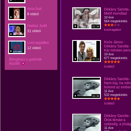
Ania Suli
Dékány Sarolta -
Miért mondtad
8 videó
10 éve
564 megtekintés
Halász Judit
02:34
kustragabor
31 videó
Koós János -
Lord együttes
Dékány Sarolta -
12 videó
Kár minden perc
10 éve
677 megtekintés
Böngéssz a galériák
03:13
között!
Izolda3
Dékány Sarolta -
Nem baj, ha néh
bolond az ember
11 éve
532 megtekintés
03:39
Izolda3
Dékány Sarolta -
Örök témád a
szépség, a jóság
11 éve