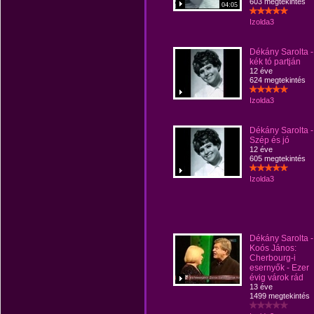
603 megtekintés
04:05
Izolda3
Dékány Sarolta -
kék tó partján
12 éve
624 megtekintés
Izolda3
Dékány Sarolta -
Szép és jó
12 éve
605 megtekintés
Izolda3
Dékány Sarolta -
Koós János:
Cherbourg-i
esernyők - Ezer
évig várok rád
13 éve
1499 megtekintés