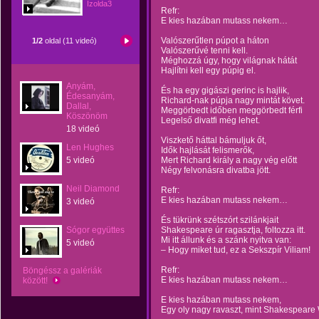
Izolda3
Refr:
E kies hazában mutass nekem…
Valószerűtlen púpot a háton
1/2
oldal (11 videó)
Valószerűvé tenni kell.
Méghozzá úgy, hogy világnak hátát
Hajlítni kell egy púpig el.
Anyám,
És ha egy gigászi gerinc is hajlik,
Édesanyám,
Richard-nak púpja nagy mintát követ.
Dallal,
Meggörbedt időben meggörbedt férfi
Köszönöm
Legelső divatfi még lehet.
18 videó
Viszkető háttal bámuljuk őt,
Len Hughes
Idők hajlását felismerők,
5 videó
Mert Richard király a nagy vég előtt
Négy felvonásra divatba jött.
Neil Diamond
Refr:
E kies hazában mutass nekem…
3 videó
És tükrünk szétszórt szilánkjait
Sógor együttes
Shakespeare úr ragasztja, foltozza itt.
Mi itt állunk és a szánk nyitva van:
5 videó
– Hogy miket tud, ez a Sekszpír Viliam!
Refr:
Böngéssz a galériák
E kies hazában mutass nekem…
között!
E kies hazában mutass nekem,
Egy oly nagy ravaszt, mint Shakespeare W