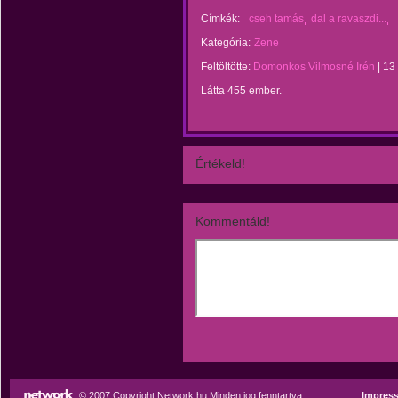
Címkék:
cseh tamás
dal a ravaszdi...
Kategória:
Zene
Feltöltötte:
Domonkos Vilmosné Irén
|
13
Látta 455 ember.
Értékeld!
Kommentáld!
© 2007 Copyright Network.hu Minden jog fenntartva.
Impres