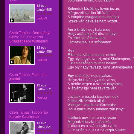
bolondot mímelt, ó borzalom.
13 éve
Bolondok között így lévén józan,
Látták:505
Mérgezett kardba ütközött;
S trónjába nyugodt urak beültek
Izolda3
Székelvén béke és harc között.
Ám e királyfi úgy hala meg,
Cseh Tamás - Bereményi
Hogy adának néki díszsírhelyet.
Géza: Dal a ravaszdi
És eme sírt, ó borzalom
Shakespeare Williamről
Láthatni ma is a színpadon.
13 éve
Refr:
Látták:456
E kies hazában mutass nekem
Egy oly nagy ravaszt, mint Shakespeare 
Izolda3
E kies hazában mutass nekem
Egy oly nagy ravaszt, mint Shakespeare 
Cseh Tamás: Eszembe
Egy sötét éjjel neje nyakára
jutottál...
Helyezte kezét egy mór vezér,
S belőle végén a szuszt kinyomta,
13 éve
A látványt így nem zavarta vér.
Látták:571
Látjátok, micsoda kacskaringók
Izolda3
Jellemzik szívünk útjait.
Vacogva sandítunk tükreinkbe,
Hol a kulcs, mely minden zárt kinyit.
Cseh Tamás: Tábori lap
Karády Katalinnak
Itt állunk úgy, mint a mór vezér
Magunk kifosztva másokért.
13 éve
Itt álunk és a szánk nyitva van:
Látták:521
– Ez aztán tud, ez a Sekszpír Viliam!