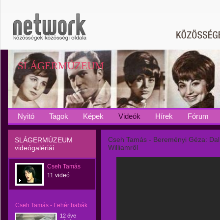
SLÁGERMÚZEUM
Nyitó
Tagok
Képek
Videók
Hírek
Fórum
Cseh Tamás - Bereményi Géza: Dal
SLÁGERMÚZEUM
Williamről
videógalériái
Cseh Tamás
11 videó
Cseh Tamás - Fehér babák
12 éve