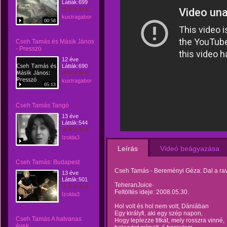
Látták:699
kustragabor
00:58
Cseh Tamás és Másik János
- Presszó
12 éve
Látták:690
kustragabor
05:13
Cseh Tamás Tangó
13 éve
Látták:544
Izolda3
Leírás
Videó beágyazása
Cseh Tamás: Budapest
Cseh Tamás - Bereményi Géza: Dal a ra
13 éve
Látták:501
TeheranJuice·
Feltöltés ideje: 2008.05.30.
Izolda3
Hol volt és hol nem volt, Dániában
Egy királyfi, aki egy szép napon,
Cseh Tamás A hatvanas
Hogy leplezze titkát, mely rosszra vinné,
évek