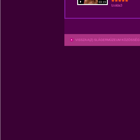
03:19
Izolda3
VISSZA A(Z) SLÁGERMÚZEUM KÖZÖSSÉG