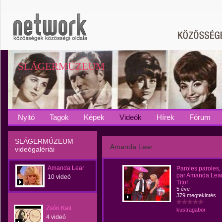
SLÁGERMÚZEUM
Nyitó
Tagok
Képek
Videók
Hírek
Fórum
SLÁGERMÚZEUM
Amanda Lear
videógalériái
Amanda Lear
Paroles paroles,
par Amanda Lear
10 videó
Titof
5 éve
379 megtekintés
Zsóri Kati
kustragabor
4 videó