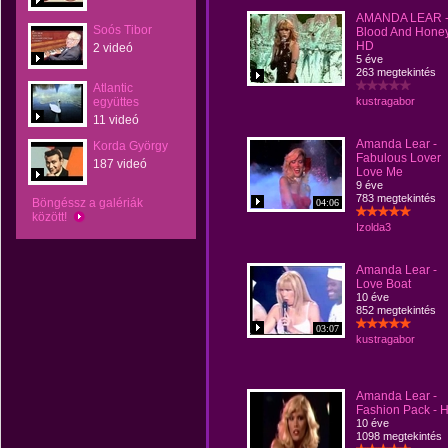
AMANDA LEAR 
Soós Tibor
Blood And Hone
HD
2 videó
5 éve
263 megtekintés
Atlantic
együttes
kustragabor
11 videó
Amanda Lear -
Korda György
Fabulous Lover
187 videó
Love Me
9 éve
783 megtekintés
Böngéssz a galériák
04:06
között!
Izolda3
Amanda Lear -
Love Boat
10 éve
852 megtekintés
03:07
kustragabor
Amanda Lear -
Fashion Pack - 
10 éve
1098 megtekintés