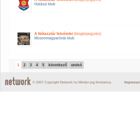
Halászi klub
A Nótasztár felvételei
(blogbejegyzés)
Mosonmagyaróvár klub
1
2
3
4
5
következő
utolsó
© 2007 Copyright Network.hu Minden jog fenntartva.
Impress